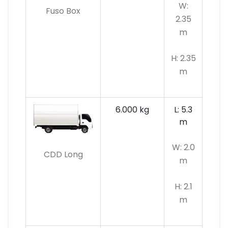
W:
Fuso Box
2.35
m
H: 2.35
m
6.000 kg
L: 5.3
m
W: 2.0
CDD Long
m
H: 2.1
m