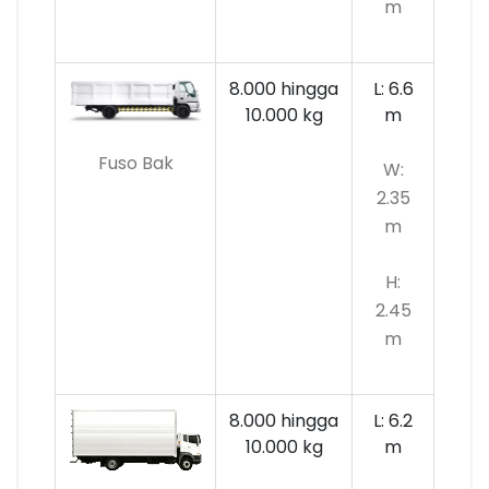
m
8.000 hingga
L: 6.6
10.000
kg
m
Fuso Bak
W:
2.35
m
H:
2.45
m
8.000 hingga
L: 6.2
10.000 kg
m