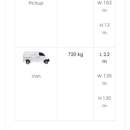
W: 1.62
Pickup
m
H: 1.3
m
720 kg
L: 2.2
m
W: 1.35
Van
m
H: 1.30
m