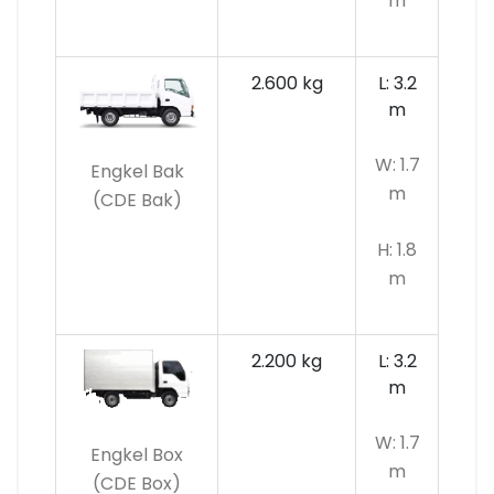
m
2.600 kg
L: 3.2
m
W: 1.7
Engkel Bak
m
(CDE Bak)
H: 1.8
m
2.200 kg
L: 3.2
m
W: 1.7
Engkel Box
m
(CDE Box)