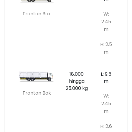
Tronton Box
W:
2.45
m
H: 2.5
m
18.000
L: 9.5
hingga
m
25.000 kg
Tronton Bak
W:
2.45
m
H: 2.6