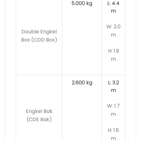
5.000 kg
L: 4.4
m
W: 2.0
Double Engkel
m
Box (CDD Box)
H: 1.9
m
2.600 kg
L: 3.2
m
W: 1.7
Engkel Bak
m
(CDE Bak)
H: 1.8
m