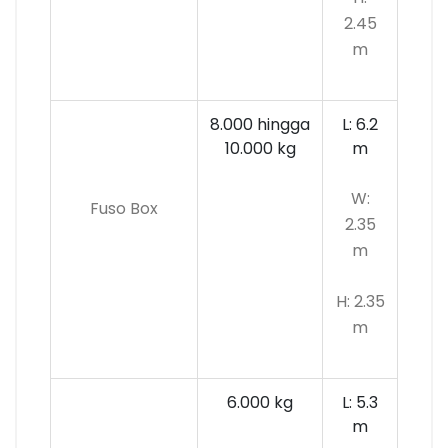
2.45
m
8.000 hingga
L: 6.2
10.000 kg
m
W:
Fuso Box
2.35
m
H: 2.35
m
6.000 kg
L: 5.3
m