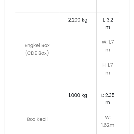
2.200 kg
L: 3.2
m
W: 1.7
Engkel Box
m
(CDE Box)
H: 1.7
m
1.000 kg
L: 2.35
m
W:
Box Kecil
1.62m