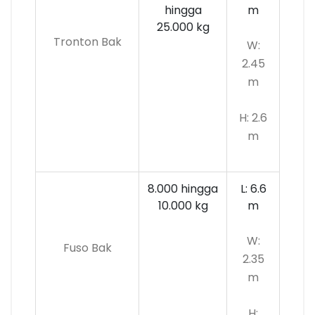
hingga
m
25.000 kg
Tronton Bak
W:
2.45
m
H: 2.6
m
8.000 hingga
L: 6.6
10.000
kg
m
W:
Fuso Bak
2.35
m
H: