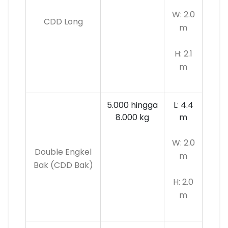
W: 2.0
CDD Long
m
H: 2.1
m
5.000 hingga
L: 4.4
8.000 kg
m
W: 2.0
Double Engkel
m
Bak (CDD Bak)
H: 2.0
m