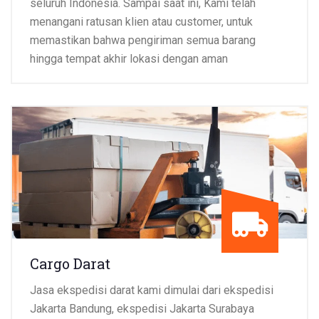
seluruh Indonesia. Sampai saat ini, Kami telah
menangani ratusan klien atau customer, untuk
memastikan bahwa pengiriman semua barang
hingga tempat akhir lokasi dengan aman
Cargo Darat
Jasa ekspedisi
darat kami dimulai dari ekspedisi
Jakarta Bandung, ekspedisi Jakarta Surabaya