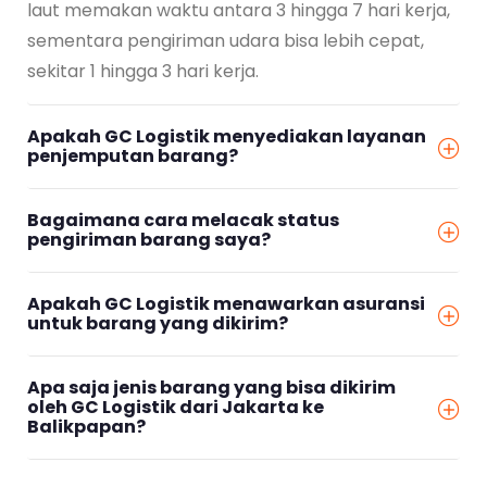
laut memakan waktu antara 3 hingga 7 hari kerja,
sementara pengiriman udara bisa lebih cepat,
sekitar 1 hingga 3 hari kerja.
Apakah GC Logistik menyediakan layanan
penjemputan barang?
Bagaimana cara melacak status
pengiriman barang saya?
Apakah GC Logistik menawarkan asuransi
untuk barang yang dikirim?
Apa saja jenis barang yang bisa dikirim
oleh GC Logistik dari Jakarta ke
Balikpapan?