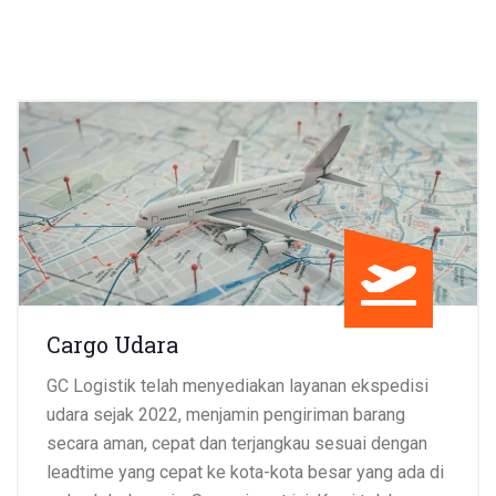
Cargo Udara
GC Logistik telah menyediakan layanan ekspedisi
udara sejak 2022, menjamin pengiriman barang
secara aman, cepat dan terjangkau sesuai dengan
leadtime yang cepat ke kota-kota besar yang ada di