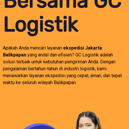
Bersama GC
Logistik
Apakah Anda mencari layanan
ekspedisi Jakarta
Balikpapan
yang andal dan efisien? GC Logistik adalah
solusi terbaik untuk kebutuhan pengiriman Anda. Dengan
pengalaman bertahun-tahun di industri logistik, kami
menawarkan layanan ekspedisi yang cepat, aman, dan tepat
waktu ke seluruh wilayah Balikpapan.