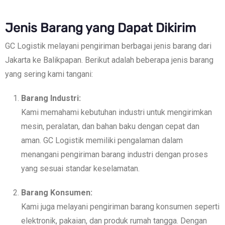
Jenis Barang yang Dapat Dikirim
GC Logistik melayani pengiriman berbagai jenis barang dari
Jakarta ke Balikpapan. Berikut adalah beberapa jenis barang
yang sering kami tangani:
Barang Industri:
Kami memahami kebutuhan industri untuk mengirimkan
mesin, peralatan, dan bahan baku dengan cepat dan
aman. GC Logistik memiliki pengalaman dalam
menangani pengiriman barang industri dengan proses
yang sesuai standar keselamatan.
Barang Konsumen:
Kami juga melayani pengiriman barang konsumen seperti
elektronik, pakaian, dan produk rumah tangga. Dengan