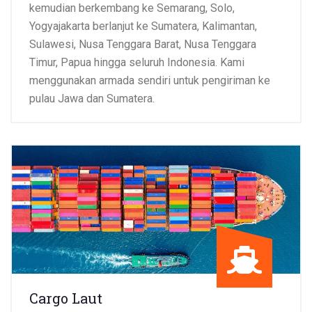
kemudian berkembang ke Semarang, Solo,
Yogyajakarta berlanjut ke Sumatera, Kalimantan,
Sulawesi, Nusa Tenggara Barat, Nusa Tenggara
Timur, Papua hingga seluruh Indonesia. Kami
menggunakan armada sendiri untuk pengiriman ke
pulau Jawa dan Sumatera.
Cargo Laut