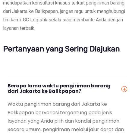
mendapatkan konsultasi khusus terkait pengiriman barang
dari Jakarta ke Balikpapan, jangan ragu untuk menghubungi
tim kami. GC Logistik selalu siap membantu Anda dengan
layanan terbaik.
Pertanyaan yang Sering Diajukan
Berapa lama waktu pengiriman barang
dari Jakarta ke Balikpapan?
Waktu pengiriman barang dari Jakarta ke
Balikpapan bervariasi tergantung pada jenis
layanan yang Anda pilih dan kondisi pengiriman.
Secara umum, pengiriman melalui jalur darat dan