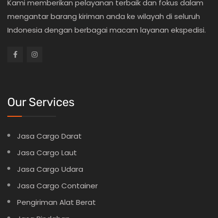
Kami memberikan pelayanan terbaik dan fokus dalam
mengantar barang kiriman anda ke wilayah di seluruh
Indonesia dengan berbagai macam layanan ekspedisi.
Our Services
Jasa Cargo Darat
Jasa Cargo Laut
Jasa Cargo Udara
Jasa Cargo Container
Pengiriman Alat Berat