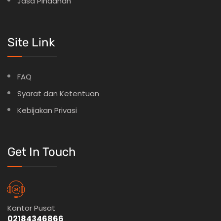
Jasa Pindahan
Site Link
FAQ
Syarat dan Ketentuan
Kebijakan Privasi
Get In Touch
Kantor Pusat
02184346866