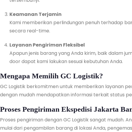
tersembunyi.
Keamanan Terjamin
Kami memberikan perlindungan penuh terhadap bar
secara real-time.
Layanan Pengiriman Fleksibel
Apapun jenis barang yang Anda kirim, baik dalam jum
door dapat kami lakukan sesuai kebutuhan Anda.
Mengapa Memilih GC Logistik?
GC Logistik berkomitmen untuk memberikan layanan pen
dengan mudah mendapatkan informasi terkait status pen
Proses Pengiriman Ekspedisi Jakarta B
Proses pengiriman dengan GC Logistik sangat mudah. A
mulai dari pengambilan barang di lokasi Anda, pengemas