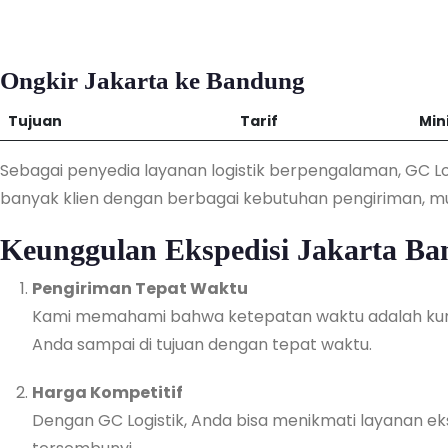
Ongkir Jakarta ke Bandung
Tujuan
Tarif
Min
Sebagai penyedia layanan logistik berpengalaman, GC 
banyak klien dengan berbagai kebutuhan pengiriman, mu
Keunggulan Ekspedisi Jakarta Ba
Pengiriman Tepat Waktu
Kami memahami bahwa ketepatan waktu adalah kunci
Anda sampai di tujuan dengan tepat waktu.
Harga Kompetitif
Dengan GC Logistik, Anda bisa menikmati layanan ek