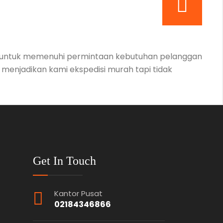
ulai untuk memenuhi permintaan kebutuhan pelanggan
menjadikan kami ekspedisi murah tapi tidak
Get In Touch
Kantor Pusat
02184346866