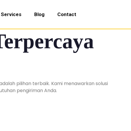
Services
Blog
Contact
Terpercaya
adalah pilihan terbaik. Kami menawarkan solusi
ebutuhan pengiriman Anda.