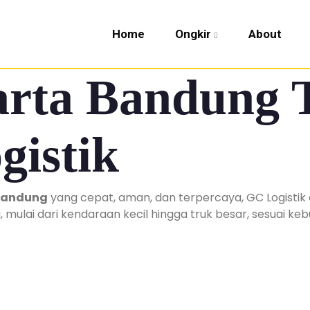
Home
Ongkir
About
arta Bandung 
istik
 Bandung
yang cepat, aman, dan terpercaya, GC Logistik 
 mulai dari kendaraan kecil hingga truk besar, sesuai k