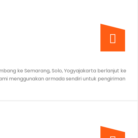
embang ke Semarang, Solo, Yogyajakarta berlanjut ke
. Kami menggunakan armada sendiri untuk pengiriman