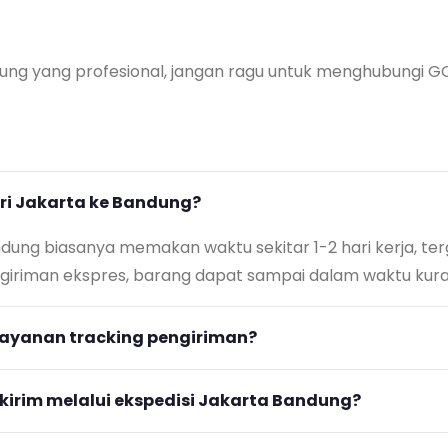
ng yang profesional, jangan ragu untuk menghubungi G
ri Jakarta ke Bandung?
dung biasanya memakan waktu sekitar 1-2 hari kerja, ter
ngiriman ekspres, barang dapat sampai dalam waktu kura
layanan tracking pengiriman?
ikirim melalui ekspedisi Jakarta Bandung?