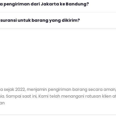
 pengiriman dari Jakarta ke Bandung?
uransi untuk barang yang dikirim?
ara sejak 2022, menjamin pengiriman barang secara aman
sia. Sampai saat ini, Kami telah menangani ratusan klie
man