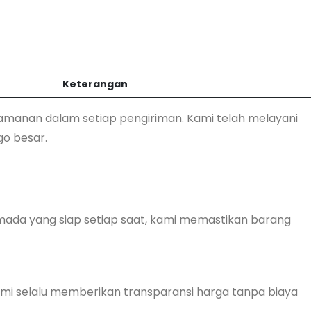
Keterangan
amanan dalam setiap pengiriman. Kami telah melayani
go besar.
mada yang siap setiap saat, kami memastikan barang
Kami selalu memberikan transparansi harga tanpa biaya