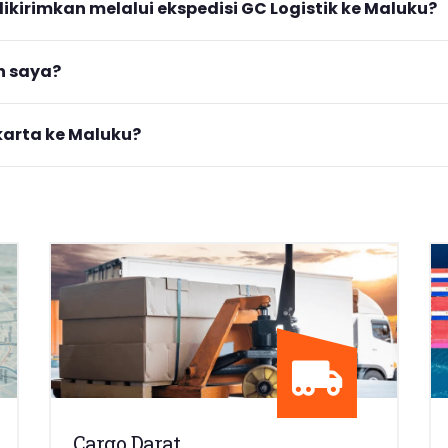
ikirimkan melalui ekspedisi GC Logistik ke Maluku?
n saya?
karta ke Maluku?
Cargo Darat