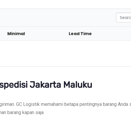
S
e
a
r
Minimal
Lead Time
c
h
pedisi Jakarta Maluku
giriman. GC Logistik memahami betapa pentingnya barang Anda s
nan barang kapan saja.