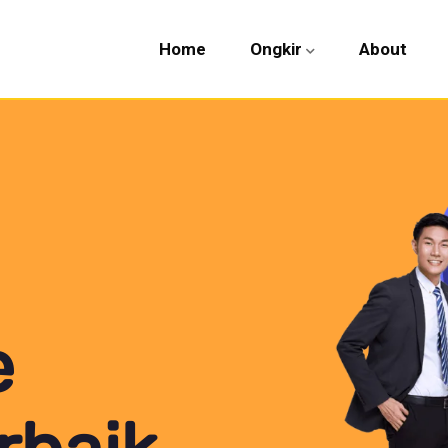
Home
Ongkir
About
e