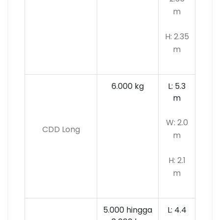
m
H: 2.35
m
6.000 kg
L: 5.3
m
W: 2.0
CDD Long
m
H: 2.1
m
5.000 hingga
L: 4.4