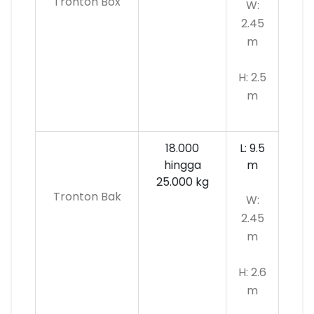
Tronton Box
W:
2.45
m
H: 2.5
m
18.000
L: 9.5
hingga
m
25.000 kg
Tronton Bak
W:
2.45
m
H: 2.6
m