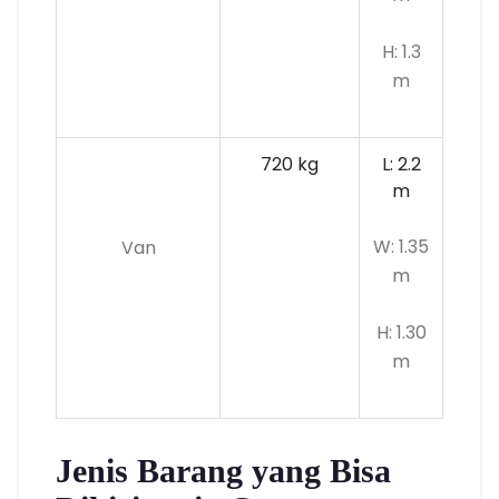
H: 1.3
m
720 kg
L: 2.2
m
W: 1.35
Van
m
H: 1.30
m
Jenis Barang yang Bisa