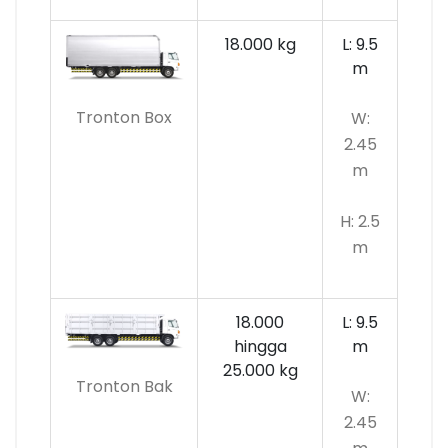
18.000 kg
L: 9.5
m
Tronton Box
W:
2.45
m
H: 2.5
m
18.000
L: 9.5
hingga
m
25.000 kg
Tronton Bak
W:
2.45