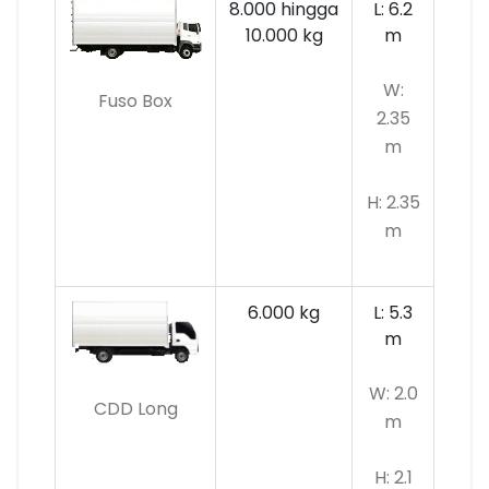
8.000 hingga
L: 6.2
10.000 kg
m
W:
Fuso Box
2.35
m
H: 2.35
m
6.000 kg
L: 5.3
m
W: 2.0
CDD Long
m
H: 2.1