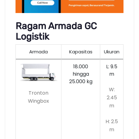
Ragam Armada GC
Logistik
Armada
Kapasitas
Ukuran
18.000
L: 9.5
hingga
m
25.000 kg
W:
Tronton
2.45
Wingbox
m
H: 2.5
m