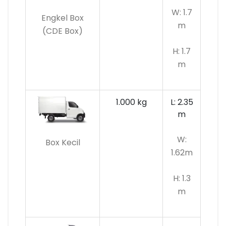
W: 1.7
Engkel Box
m
(CDE Box)
H: 1.7
m
1.000 kg
L: 2.35
m
W:
Box Kecil
1.62m
H: 1.3
m