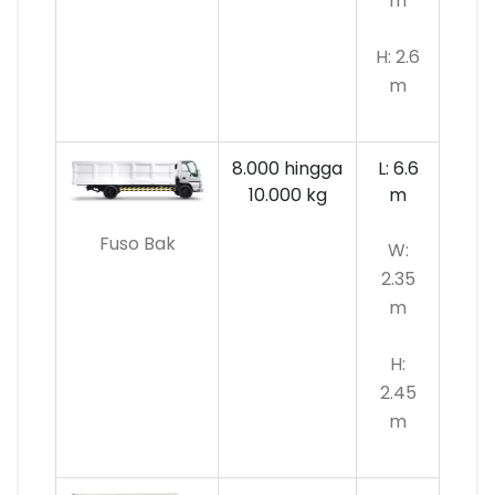
m
H: 2.6
m
8.000 hingga
L: 6.6
10.000
kg
m
Fuso Bak
W:
2.35
m
H:
2.45
m