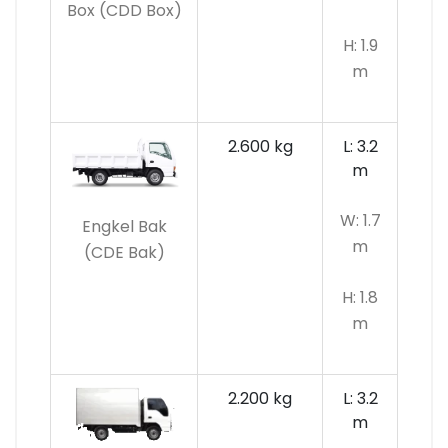
Box (CDD Box)
H: 1.9
m
2.600 kg
L: 3.2
m
W: 1.7
Engkel Bak
m
(CDE Bak)
H: 1.8
m
2.200 kg
L: 3.2
m