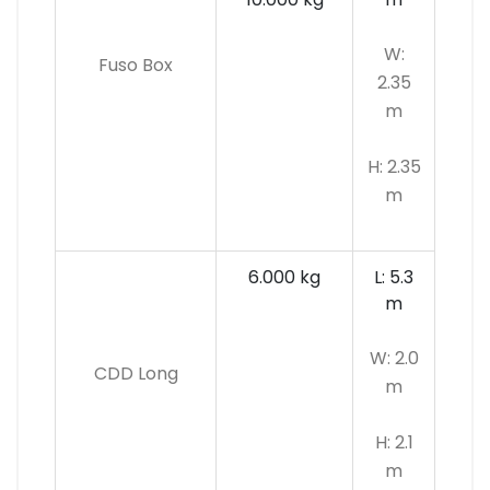
W:
Fuso Box
2.35
m
H: 2.35
m
6.000 kg
L: 5.3
m
W: 2.0
CDD Long
m
H: 2.1
m