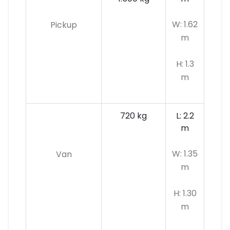
W: 1.62
Pickup
m
H: 1.3
m
720 kg
L: 2.2
m
W: 1.35
Van
m
H: 1.30
m