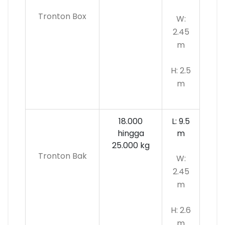
Tronton Box
W:
2.45
m
H: 2.5
m
18.000
L: 9.5
hingga
m
25.000 kg
Tronton Bak
W:
2.45
m
H: 2.6
m