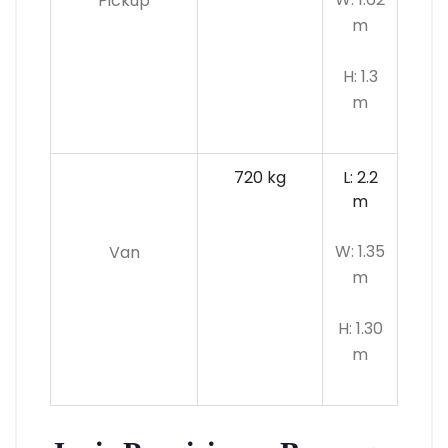
Pickup
m
H: 1.3
m
720 kg
L: 2.2
m
W: 1.35
Van
m
H: 1.30
m