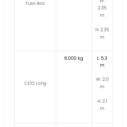
W:
Fuso Box
2.35
m
H: 2.35
m
6.000 kg
L: 5.3
m
W: 2.0
CDD Long
m
H: 2.1
m