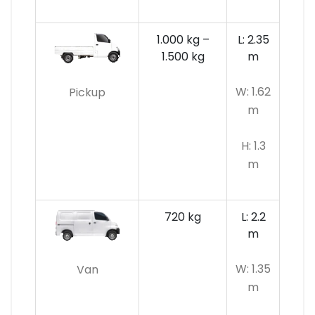
1.000 kg –
L: 2.35
1.500 kg
m
W: 1.62
Pickup
m
H: 1.3
m
720 kg
L: 2.2
m
W: 1.35
Van
m