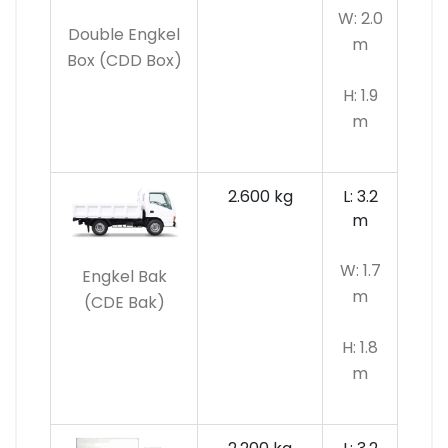
W: 2.0
Double Engkel
m
Box (CDD Box)
H: 1.9
m
2.600 kg
L: 3.2
m
W: 1.7
Engkel Bak
m
(CDE Bak)
H: 1.8
m