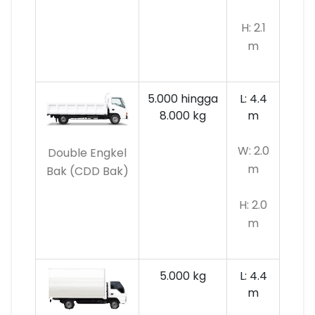
H: 2.1
m
5.000 hingga
L: 4.4
8.000 kg
m
W: 2.0
Double Engkel
m
Bak (CDD Bak)
H: 2.0
m
5.000 kg
L: 4.4
m