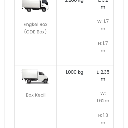
2.200 kg
L: 3.2
m
W: 1.7
Engkel Box
m
(CDE Box)
H: 1.7
m
1.000 kg
L: 2.35
m
W:
Box Kecil
1.62m
H: 1.3
m