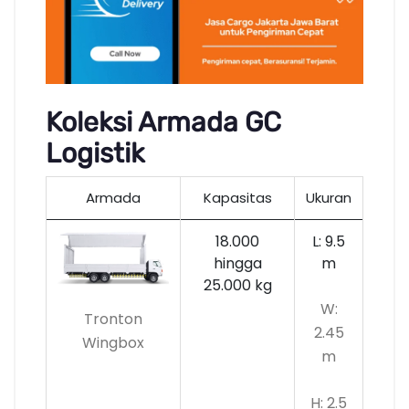
Koleksi Armada GC
Logistik
Armada
Kapasitas
Ukuran
18.000
L: 9.5
hingga
m
25.000 kg
W:
Tronton
2.45
Wingbox
m
H: 2.5