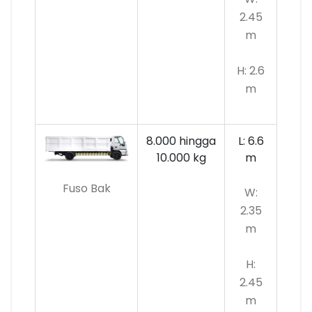
2.45
m
H: 2.6
m
8.000 hingga
L: 6.6
10.000
kg
m
Fuso Bak
W:
2.35
m
H:
2.45
m