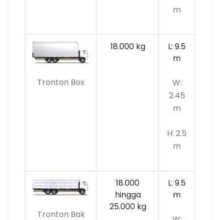
m
18.000 kg
L: 9.5
m
Tronton Box
W:
2.45
m
H: 2.5
m
18.000
L: 9.5
hingga
m
25.000 kg
Tronton Bak
W: