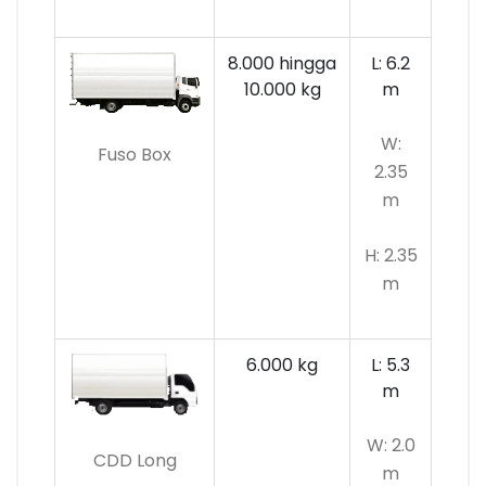
8.000 hingga
L: 6.2
10.000 kg
m
W:
Fuso Box
2.35
m
H: 2.35
m
6.000 kg
L: 5.3
m
W: 2.0
CDD Long
m