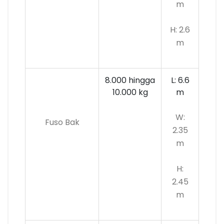
m
H: 2.6
m
8.000 hingga
L: 6.6
10.000
kg
m
W:
Fuso Bak
2.35
m
H:
2.45
m