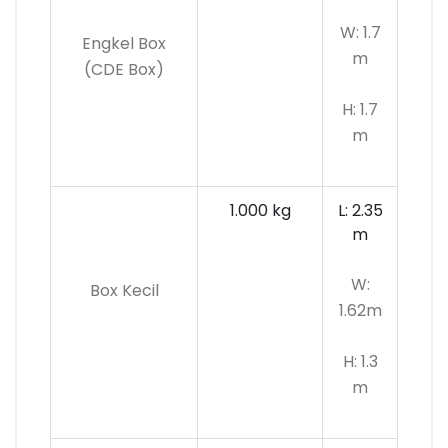
W: 1.7
Engkel Box
m
(CDE Box)
H: 1.7
m
1.000 kg
L: 2.35
m
W:
Box Kecil
1.62m
H: 1.3
m