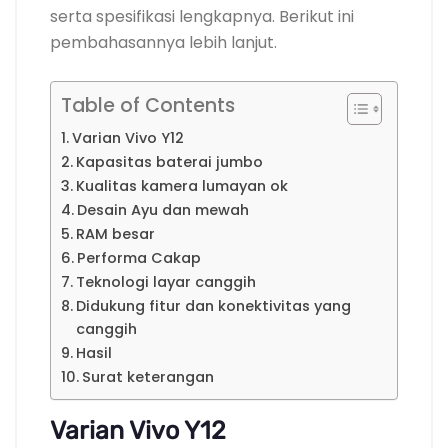
serta spesifikasi lengkapnya. Berikut ini
pembahasannya lebih lanjut.
Table of Contents
Varian Vivo Y12
Kapasitas baterai jumbo
Kualitas kamera lumayan ok
Desain Ayu dan mewah
RAM besar
Performa Cakap
Teknologi layar canggih
Didukung fitur dan konektivitas yang
canggih
Hasil
Surat keterangan
Varian Vivo Y12