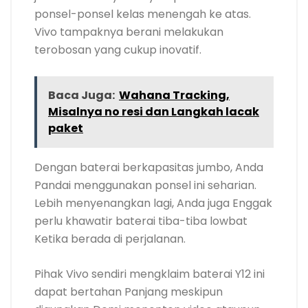
ponsel-ponsel kelas menengah ke atas.
Vivo tampaknya berani melakukan
terobosan yang cukup inovatif.
Baca Juga:
Wahana Tracking,
Misalnya no resi dan Langkah lacak
paket
Dengan baterai berkapasitas jumbo, Anda
Pandai menggunakan ponsel ini seharian.
Lebih menyenangkan lagi, Anda juga Enggak
perlu khawatir baterai tiba-tiba lowbat
Ketika berada di perjalanan.
Pihak Vivo sendiri mengklaim baterai Y12 ini
dapat bertahan Panjang meskipun