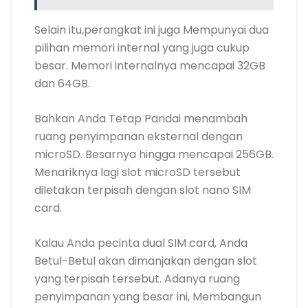
Selain itu,perangkat ini juga Mempunyai dua
pilihan memori internal yang juga cukup
besar. Memori internalnya mencapai 32GB
dan 64GB.
Bahkan Anda Tetap Pandai menambah
ruang penyimpanan eksternal dengan
microSD. Besarnya hingga mencapai 256GB.
Menariknya lagi slot microSD tersebut
diletakan terpisah dengan slot nano SIM
card.
Kalau Anda pecinta dual SIM card, Anda
Betul-Betul akan dimanjakan dengan slot
yang terpisah tersebut. Adanya ruang
penyimpanan yang besar ini, Membangun