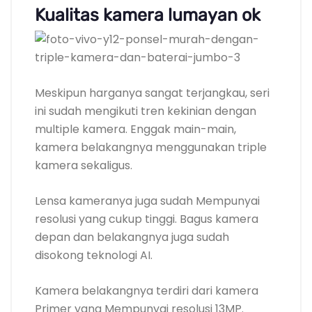
Kualitas kamera lumayan ok
Meskipun harganya sangat terjangkau, seri
ini sudah mengikuti tren kekinian dengan
multiple kamera. Enggak main-main,
kamera belakangnya menggunakan triple
kamera sekaligus.
Lensa kameranya juga sudah Mempunyai
resolusi yang cukup tinggi. Bagus kamera
depan dan belakangnya juga sudah
disokong teknologi AI.
Kamera belakangnya terdiri dari kamera
Primer yang Mempunyai resolusi 13MP.