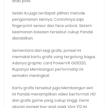
atau pola.
Selain itu juga terdapat pilihan metode
pengamanan lainnya. Contohnya saja
fingerprint sensor dan face unlock. Sistem
keamanan bawaan tersebut cukup Pandai
diandalkan.
Sementara dari segi grafis, ponsel ini
memakai kartu grafis yang tergolong bagus.
Adanya graphic card PowerVR GE8320,
Rupanya Membangun performahp ini
semakin meningkat.
Kartu grafis tersebut juga Membangun seri
ini Pandai menampilkan video berformat HD
dan grafis game yang cukup tinggi. Demi
ukuran ponsel low-end, spek Vivo Y12 ini