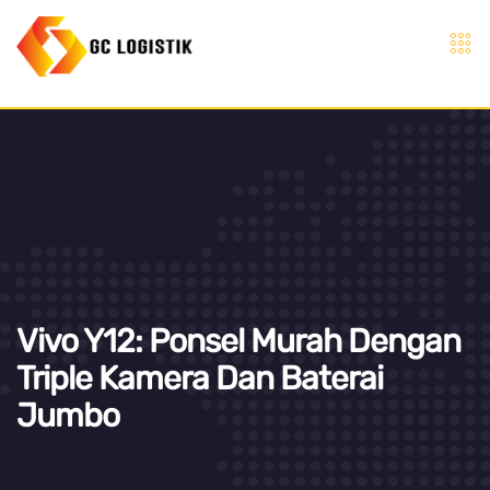
Vivo Y12: Ponsel Murah Dengan
Triple Kamera Dan Baterai
Jumbo