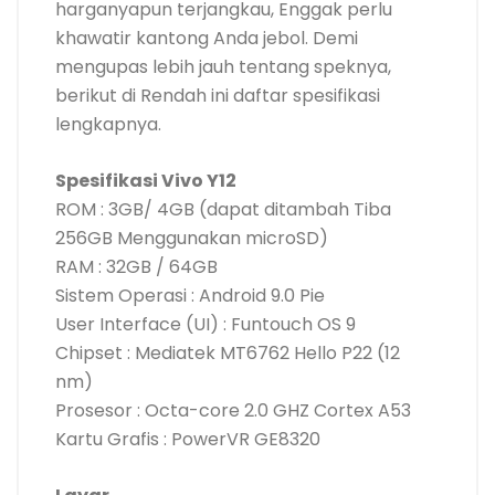
harganyapun terjangkau, Enggak perlu
khawatir kantong Anda jebol. Demi
mengupas lebih jauh tentang speknya,
berikut di Rendah ini daftar spesifikasi
lengkapnya.
Spesifikasi Vivo Y12
ROM : 3GB/ 4GB (dapat ditambah Tiba
256GB Menggunakan microSD)
RAM : 32GB / 64GB
Sistem Operasi : Android 9.0 Pie
User Interface (UI) : Funtouch OS 9
Chipset : Mediatek MT6762 Hello P22 (12
nm)
Prosesor : Octa-core 2.0 GHZ Cortex A53
Kartu Grafis : PowerVR GE8320