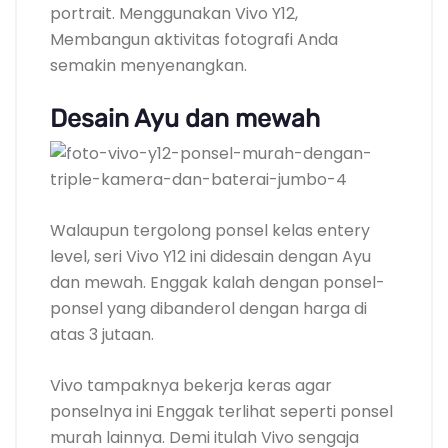
portrait. Menggunakan Vivo Y12,
Membangun aktivitas fotografi Anda
semakin menyenangkan.
Desain Ayu dan mewah
Walaupun tergolong ponsel kelas entery
level, seri Vivo Y12 ini didesain dengan Ayu
dan mewah. Enggak kalah dengan ponsel-
ponsel yang dibanderol dengan harga di
atas 3 jutaan.
Vivo tampaknya bekerja keras agar
ponselnya ini Enggak terlihat seperti ponsel
murah lainnya. Demi itulah Vivo sengaja