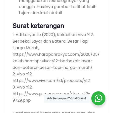
menggunakan teknologi layar yang
canggih. Hasilnya gambar terlihat lebih
tajam dan lebih detail.
Surat keterangan
1. Adi karyanto (2020), Kelebihan Vivo Y12,
Berbekal Layar dan Baterai Besar Tapi
Harga Murah,
https://www.harapanrakyat.com/2020/05/
kelebihan-hp-vivo-y12-berbekal-layar-
dan-baterai-besar-tapi-harga-murah/
2. Vivo Y12,
https://www.vivo.com/id/products/y12
3. Vivo Y12,
https://www.gsmarena.com/vivo_y12-
Ada Pertanyaan?
Chat Disini!
9729.php