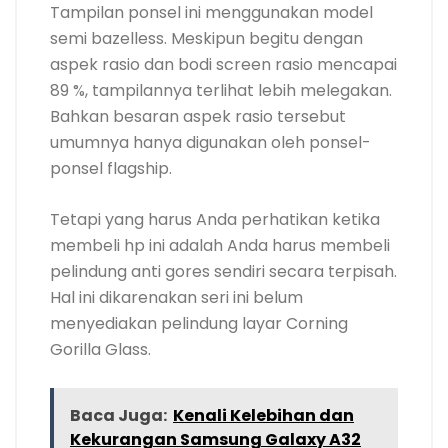
Tampilan ponsel ini menggunakan model
semi bazelless. Meskipun begitu dengan
aspek rasio dan bodi screen rasio mencapai
89 %, tampilannya terlihat lebih melegakan.
Bahkan besaran aspek rasio tersebut
umumnya hanya digunakan oleh ponsel-
ponsel flagship.
Tetapi yang harus Anda perhatikan ketika
membeli hp ini adalah Anda harus membeli
pelindung anti gores sendiri secara terpisah.
Hal ini dikarenakan seri ini belum
menyediakan pelindung layar Corning
Gorilla Glass.
Baca Juga:
Kenali Kelebihan dan
Kekurangan Samsung Galaxy A32