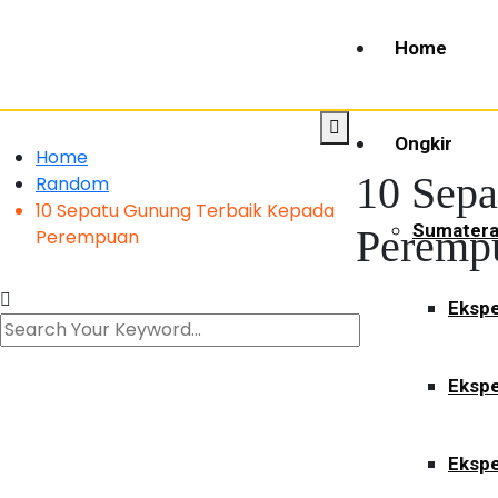
Home
Ongkir
Home
10 Sepa
Random
10 Sepatu Gunung Terbaik Kepada
Sumater
Peremp
Perempuan
Ekspe
Ekspe
Ekspe