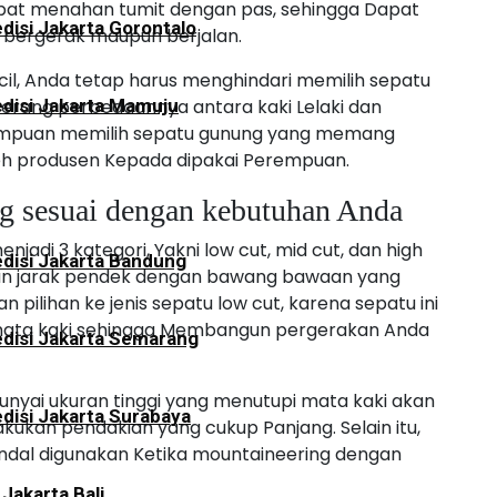
at menahan tumit dengan pas, sehingga Dapat
disi Jakarta Gorontalo
 bergerak maupun berjalan.
il, Anda tetap harus menghindari memilih sepatu
Terang perbedaannya antara kaki Lelaki dan
disi Jakarta Mamuju
rempuan memilih sepatu gunung yang memang
oleh produsen Kepada dipakai Perempuan.
ng sesuai dengan kebutuhan Anda
njadi 3 kategori, Yakni low cut, mid cut, dan high
disi Jakarta Bandung
ian jarak pendek dengan bawang bawaan yang
ilihan ke jenis sepatu low cut, karena sepatu ini
mata kaki sehingga Membangun pergerakan Anda
disi Jakarta Semarang
nyai ukuran tinggi yang menutupi mata kaki akan
disi Jakarta Surabaya
ukan pendakian yang cukup Panjang. Selain itu,
Handal digunakan Ketika mountaineering dengan
 Jakarta Bali