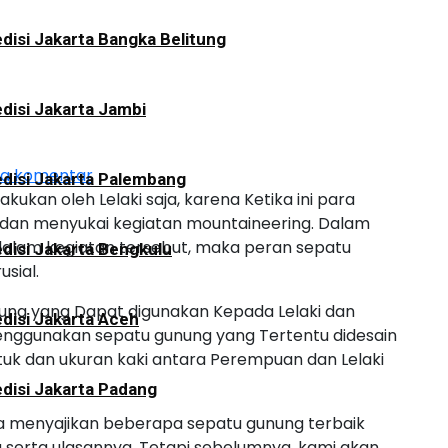
disi Jakarta Bangka Belitung
disi Jakarta Jambi
da komentar
disi Jakarta Palembang
ukan oleh Lelaki saja, karena Ketika ini para
dan menyukai kegiatan mountaineering. Dalam
lam kegiatan tersebut, maka peran sepatu
disi Jakarta Bengkulu
sial.
nung yang Dapat digunakan Kepada Lelaki dan
disi Jakarta Aceh
enggunakan sepatu gunung yang Tertentu didesain
k dan ukuran kaki antara Perempuan dan Lelaki
disi Jakarta Padang
aha menyajikan beberapa sepatu gunung terbaik
serta ulasannya. Tetapi sebelumnya, kami akan