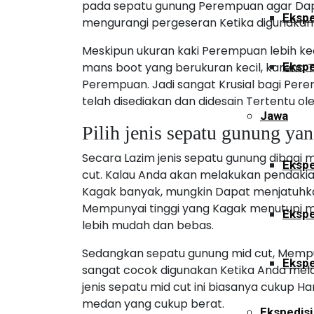
pada sepatu gunung Perempuan agar Dap
Ekspe
mengurangi pergeseran Ketika digunakan
Meskipun ukuran kaki Perempuan lebih kec
mans boot yang berukuran kecil, karena 
Ekspe
Perempuan. Jadi sangat Krusial bagi Pe
telah disediakan dan didesain Tertentu 
Jawa
Pilih jenis sepatu gunung ya
Secara Lazim jenis sepatu gunung dibagi me
Ekspe
cut. Kalau Anda akan melakukan pendak
Kagak banyak, mungkin Dapat menjatuhkan p
Mempunyai tinggi yang Kagak menutupi 
Ekspe
lebih mudah dan bebas.
Sedangkan sepatu gunung mid cut, Mempu
Ekspe
sangat cocok digunakan Ketika Anda melak
jenis sepatu mid cut ini biasanya cukup 
medan yang cukup berat.
Ekspedisi