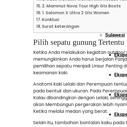
2. Mammut Nova Tour High Gtx Boots
1. Salomon X Ultra 2 Gtx Women
Ekspe
Konklusi
Surat keterangan
Sulawesi
Pilih sepatu gunung Tertent
Ketika Anda melakukan kegiatan outdoor 
Ekspe
memungkinkan Anda harus berjalan Panja
pemilihan sepatu menjadi Unsur Penting
keamanan kaki.
Ekspe
Anatomi kaki Lelaki dan Perempuan ten
pada bentuk dan ukuran. Pada Perempuan
Ekspe
Kalau dibandingkan dengan Lelaki, sehing
akan Membangun pergerakan lebih nyam
Ketika melalui medan yang berat.
Ekspe
Selain itu, tambahan bantalan kaku pada 