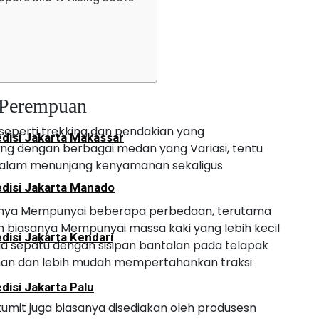
disi Jakarta Palangkaraya
u Perempuan
seperti trekking dan pendakian yang
disi Jakarta Makassar
ng dengan berbagai medan yang Variasi, tentu
 dalam menunjang kenyamanan sekaligus
disi Jakarta Manado
tunya Mempunyai beberapa perbedaan, terutama
 biasanya Mempunyai massa kaki yang lebih kecil
disi Jakarta Kendari
ga sepatu dengan sisipan bantalan pada telapak
an dan lebih mudah mempertahankan traksi
disi Jakarta Palu
tumit juga biasanya disediakan oleh produsesn