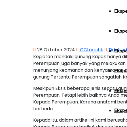
Ekspe
Ekspe
28 Oktober 2024
GCLogistik
Tidak a
Ekspe
Kegiatan mendaki gunung Kagak hanya dilak
Perempuan juga banyak yang melakukan 
menunjang keamanan dan kenyamanan da
Ekspe
gunung Tertentu Perempuan sangatlah Kru
Meskipun Eksis beberapa jenis sepatu gu
Ekspe
Perempuan, Tetapi lebih baiknya Anda m
Kepada Perempuan. Karena anatomi bentu
berbeda.
Ekspe
Kepada itu, dalam artikel ini kami berus
Kepada Perempuan berikut dengan harga 