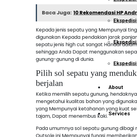
Baca Juga:
10 Rekomendasi HP Andro
Ekspedisi
Kepada jenis sepatu yang Mempunyai tinggi
digunakan Kepada pendakian jarak panjan
Ekspedis
sepatu jenis high cut sangat Handal dala
sehingga Anda Dapat menggunakan sepatu
gunung-gunung di dunia.
Ekspedisi
Pilih sol sepatu yang mend
berjalan
About
Ketika memilih sepatu gunung, hendakny
mengetahui kualitas bahan yang digunakan, 
yang Mempunyai ketahanan yang kuat sehi
Services
tajam, Dapat menembus kaki.
Pada umumnya sol sepatu gunung dibagi menj
Outsole ini Mempunyai fungsi memberikan