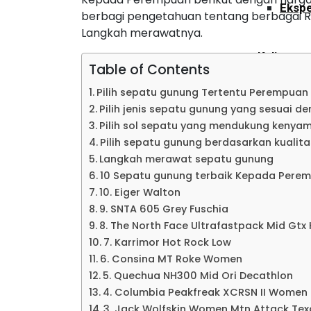
Ekspe
berbagi pengetahuan tentang berbagai 
Langkah merawatnya.
Kalimant
Table of Contents
Pilih sepatu gunung Tertentu Perempuan
Ekspe
Pilih jenis sepatu gunung yang sesuai 
Pilih sol sepatu yang mendukung kenyam
Pilih sepatu gunung berdasarkan kualit
Ekspe
Langkah merawat sepatu gunung
10 Sepatu gunung terbaik Kepada Pere
10. Eiger Walton
Ekspe
9. SNTA 605 Grey Fuschia
8. The North Face Ultrafastpack Mid Gtx 
7. Karrimor Hot Rock Low
Ekspe
6. Consina MT Roke Women
5. Quechua NH300 Mid Ori Decathlon
4. Columbia Peakfreak XCRSN II Women
Ekspe
3. Jack Wolfskin Women Mtn Attack Tex