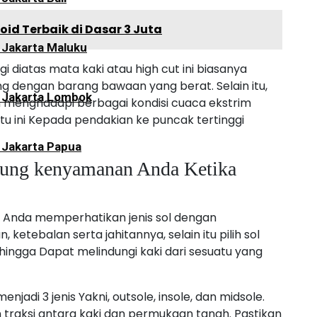
id Terbaik di Dasar 3 Juta
 Jakarta Maluku
 diatas mata kaki atau high cut ini biasanya
g dengan barang bawaan yang berat. Selain itu,
i Jakarta Lombok
m menghadapi berbagai kondisi cuaca ekstrim
 ini Kepada pendakian ke puncak tertinggi
 Jakarta Papua
ukung kenyamanan Anda Ketika
a Anda memperhatikan jenis sol dengan
ketebalan serta jahitannya, selain itu pilih sol
ngga Dapat melindungi kaki dari sesuatu yang
adi 3 jenis Yakni, outsole, insole, dan midsole.
 traksi antara kaki dan permukaan tanah. Pastikan