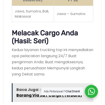
Deliveree
🎖️
PT SIL
Jawa, Sumatra, Bali,
Jawa – Sumatra
Makassar
Melacak Cargo Anda
(Hasil: Seri)
Kedua layanan trucking top ini menyediakan
opsi pelacakan langsung 24/7 Buat
pengiriman Anda. Buat mengaksesnya,
kedua perusahaan Mempunyai Langkah
yang Dekat sama.
Baca Juga:
6 Tips Pemula Kirim
Ada Pertanyaan?
Chat Disini!
Barang Via J&T Cargo (Terbaru)