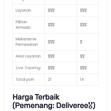
Layanan
🎖️
🎖️
🎖️
🎖️
🎖️
🎖️
Pilihan
🎖️
🎖️
🎖️
🎖️
🎖️
🎖️
Armada
Mekanisme
🎖️
🎖️
🎖️
🎖️
Pemesanan
Area Layanan
🎖️
🎖️
🎖️
🎖️
🎖️
Live Tracking
🎖️
🎖️
🎖️
🎖️
🎖️
🎖️
Total poin
21
14
Harga Terbaik
(Pemenang: Deliveree
🎖️
)