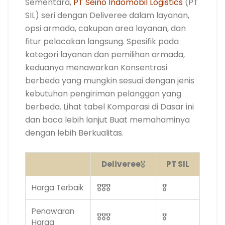
Sementara,
PT Seino Indomobil Logistics
(PT
SIL) seri dengan Deliveree dalam layanan,
opsi armada, cakupan area layanan, dan
fitur pelacakan langsung. Spesifik pada
kategori layanan dan pemilihan armada,
keduanya menawarkan Konsentrasi
berbeda yang mungkin sesuai dengan jenis
kebutuhan pengiriman pelanggan yang
berbeda. Lihat tabel Komparasi di Dasar ini
dan baca lebih lanjut Buat memahaminya
dengan lebih Berkualitas.
Deliveree
🎖️
PT SIL
Harga Terbaik
🎖️
🎖️
🎖️
🎖️
Penawaran
🎖️
🎖️
🎖️
🎖️
Harga