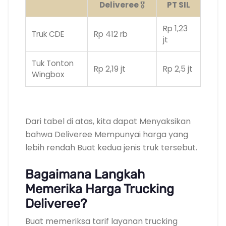
Deliveree
🎖️
PT SIL
Rp 1,23
Truk CDE
Rp 412 rb
jt
Tuk Tonton
Rp 2,19 jt
Rp 2,5 jt
Wingbox
.
Dari tabel di atas, kita dapat Menyaksikan
bahwa Deliveree Mempunyai harga yang
lebih rendah Buat kedua jenis truk tersebut.
Bagaimana Langkah
Memerika Harga Trucking
Deliveree?
Buat memeriksa tarif layanan trucking