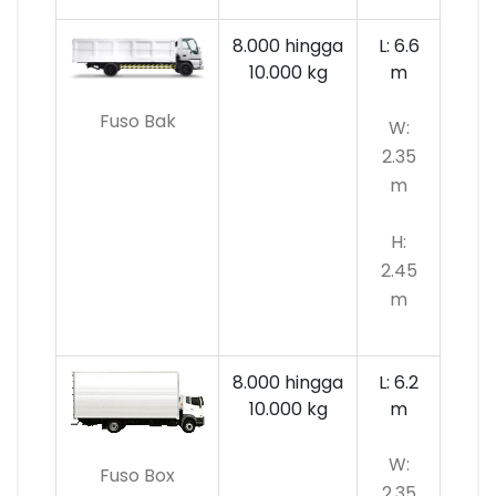
8.000 hingga
L: 6.6
10.000
kg
m
Fuso Bak
W:
2.35
m
H:
2.45
m
8.000 hingga
L: 6.2
10.000 kg
m
W:
Fuso Box
2.35