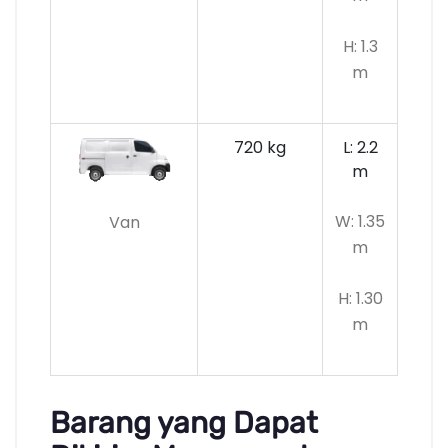
H: 1.3
m
720 kg
L: 2.2
m
W: 1.35
Van
m
H: 1.30
m
Barang yang Dapat