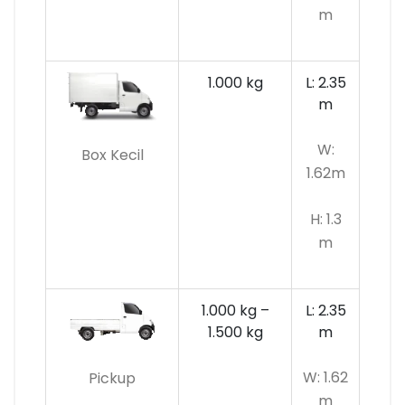
m
1.000 kg
L: 2.35
m
W:
Box Kecil
1.62m
H: 1.3
m
1.000 kg –
L: 2.35
1.500 kg
m
W: 1.62
Pickup
m