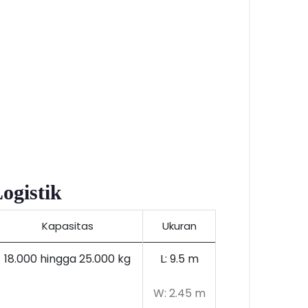
gistik
Kapasitas
Ukuran
18.000 hingga 25.000 kg
L: 9.5 m
W: 2.45 m