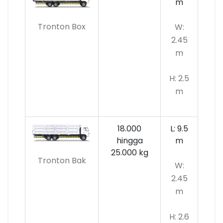
m
Tronton Box
W:
2.45
m
H: 2.5
m
18.000
L: 9.5
hingga
m
25.000 kg
Tronton Bak
W:
2.45
m
H: 2.6