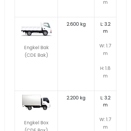
m
2.600 kg
L: 3.2
m
W: 1.7
Engkel Bak
m
(CDE Bak)
H: 1.8
m
2.200 kg
L: 3.2
m
W: 1.7
Engkel Box
m
(CDE Box)