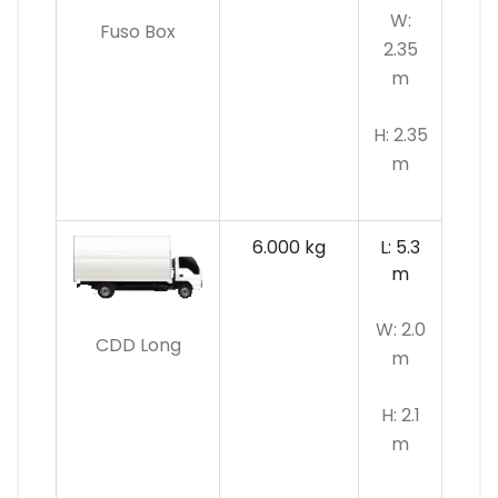
W:
Fuso Box
2.35
m
H: 2.35
m
6.000 kg
L: 5.3
m
W: 2.0
CDD Long
m
H: 2.1
m