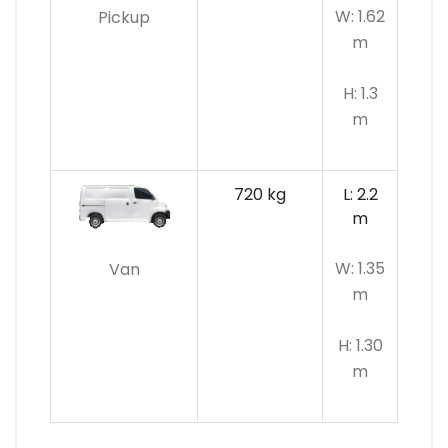
W: 1.62
Pickup
m
H: 1.3
m
720 kg
L: 2.2
m
W: 1.35
Van
m
H: 1.30
m