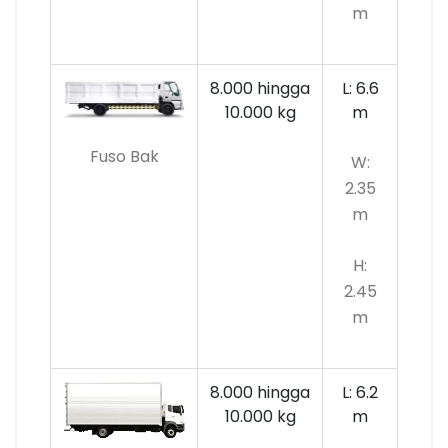
m
8.000 hingga
L: 6.6
10.000
kg
m
Fuso Bak
W:
2.35
m
H:
2.45
m
8.000 hingga
L: 6.2
10.000 kg
m