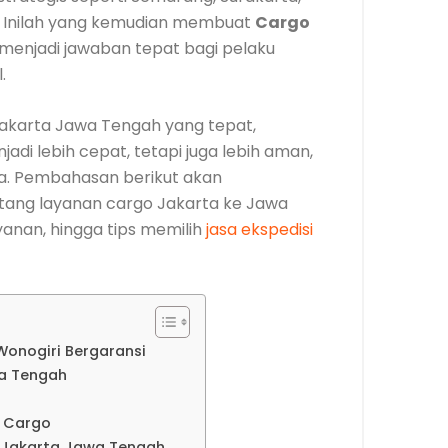
. Inilah yang kemudian membuat
Cargo
menjadi jawaban tepat bagi pelaku
.
akarta Jawa Tengah yang tepat,
di lebih cepat, tetapi juga lebih aman,
iaya. Pembahasan berikut akan
ang layanan cargo Jakarta ke Jawa
ayanan, hingga tips memilih
jasa ekspedisi
Wonogiri Bergaransi
a Tengah
a Cargo
o Jakarta Jawa Tengah