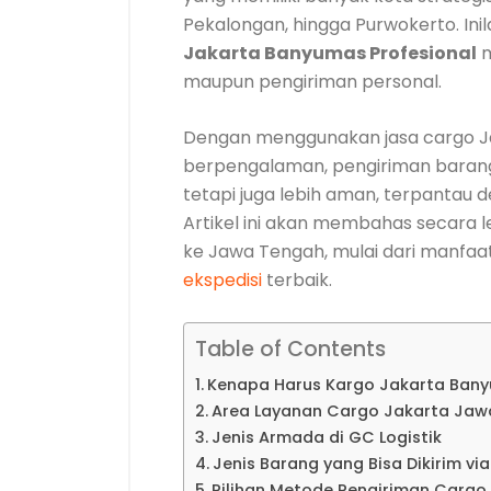
Pekalongan, hingga Purwokerto. I
Jakarta Banyumas Profesional
m
maupun pengiriman personal.
Dengan menggunakan jasa cargo J
berpengalaman, pengiriman barang 
tetapi juga lebih aman, terpantau de
Artikel ini akan membahas secara 
ke Jawa Tengah, mulai dari manfaat,
ekspedisi
terbaik.
Table of Contents
Kenapa Harus Kargo Jakarta Bany
Area Layanan Cargo Jakarta Jaw
Jenis Armada di GC Logistik
Jenis Barang yang Bisa Dikirim vi
Pilihan Metode Pengiriman Carg