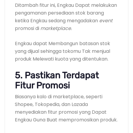
Ditambah fitur ini, Engkau Dapat melakukan
pengamanan persediaan stok barang
ketika Engkau sedang mengadakan
event
promosi di
marketplace.
Engkau dapat Membangun batasan stok
yang dijual sehingga tokomu Tak menjual
produk Melewati kuota yang ditentukan.
5. Pastikan Terdapat
Fitur Promosi
Biasanya kalo di marketplace, seperti
Shopee, Tokopedia, dan Lazada
menyediakan fitur promosi yang Dapat
Engkau Guna Buat mempromosikan produk.