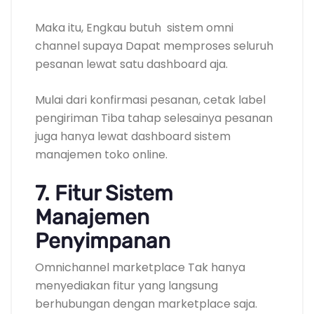
Maka itu, Engkau butuh sistem omni
channel
supaya Dapat memproses seluruh
pesanan lewat satu dashboard aja.
Mulai dari konfirmasi pesanan, cetak label
pengiriman Tiba tahap selesainya pesanan
juga hanya lewat dashboard sistem
manajemen toko online.
7. Fitur Sistem
Manajemen
Penyimpanan
Omnichannel marketplace Tak hanya
menyediakan fitur yang langsung
berhubungan dengan marketplace saja.