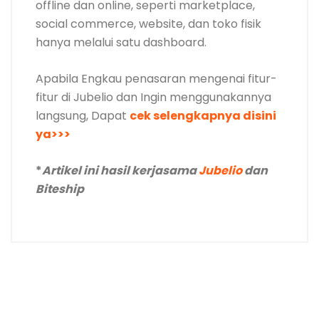
offline dan online, seperti marketplace,
social commerce, website, dan toko fisik
hanya melalui satu dashboard.
Apabila Engkau penasaran mengenai fitur-
fitur di Jubelio dan Ingin menggunakannya
langsung, Dapat
cek selengkapnya disini
ya>>>
*
Artikel ini hasil kerjasama
Jubelio
dan
Biteship