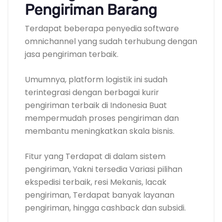
Pengiriman Barang
Terdapat beberapa penyedia software
omnichannel yang sudah terhubung dengan
jasa pengiriman terbaik.
Umumnya, platform logistik ini sudah
terintegrasi dengan berbagai kurir
pengiriman terbaik di Indonesia Buat
mempermudah proses pengiriman dan
membantu meningkatkan skala bisnis.
Fitur yang Terdapat di dalam sistem
pengiriman, Yakni tersedia Variasi pilihan
ekspedisi terbaik, resi Mekanis, lacak
pengiriman, Terdapat banyak layanan
pengiriman, hingga cashback dan subsidi.