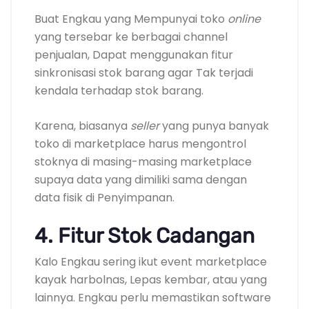
Buat Engkau yang Mempunyai toko
online
yang tersebar ke berbagai channel
penjualan, Dapat menggunakan fitur
sinkronisasi stok barang agar Tak terjadi
kendala terhadap stok barang.
Karena, biasanya
seller
yang punya banyak
toko di marketplace harus mengontrol
stoknya di masing-masing marketplace
supaya data yang dimiliki sama dengan
data fisik di Penyimpanan.
4. Fitur Stok Cadangan
Kalo Engkau sering ikut event marketplace
kayak harbolnas, Lepas kembar, atau yang
lainnya. Engkau perlu memastikan software