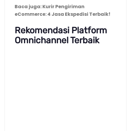
Baca juga: Kurir Pengiriman
eCommerce: 4 Jasa Ekspedisi Terbaik!
Rekomendasi Platform
Omnichannel Terbaik