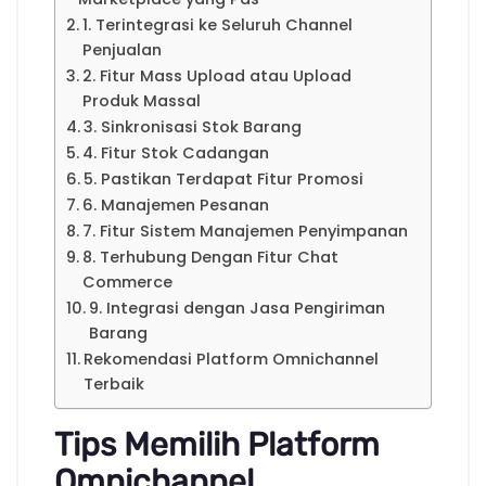
1. Terintegrasi ke Seluruh Channel
Penjualan
2. Fitur Mass Upload atau Upload
Produk Massal
3. Sinkronisasi Stok Barang
4. Fitur Stok Cadangan
5. Pastikan Terdapat Fitur Promosi
6. Manajemen Pesanan
7. Fitur Sistem Manajemen Penyimpanan
8. Terhubung Dengan Fitur Chat
Commerce
9. Integrasi dengan Jasa Pengiriman
Barang
Rekomendasi Platform Omnichannel
Terbaik
Tips Memilih Platform
Omnichannel