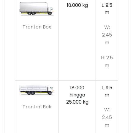
18.000 kg
L: 9.5
m
Tronton Box
W:
2.45
m
H: 2.5
m
18.000
L: 9.5
hingga
m
25.000 kg
Tronton Bak
W:
2.45
m