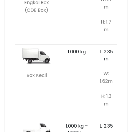
Engkel Box
m
(CDE Box)
H: 1.7
m
1.000 kg
L: 2.35
m
W:
Box Kecil
1.62m
H: 1.3
m
1.000 kg –
L: 2.35