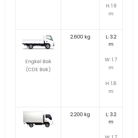
H: 1.9
m
2.600 kg
L: 3.2
m
W: 1.7
Engkel Bak
m
(CDE Bak)
H: 1.8
m
2.200 kg
L: 3.2
m
W: 1.7