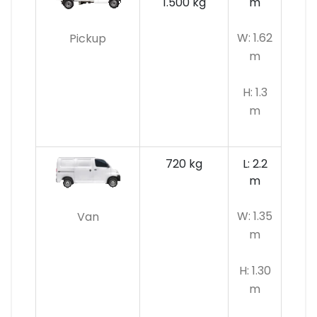
1.500 kg
m
W: 1.62
Pickup
m
H: 1.3
m
720 kg
L: 2.2
m
W: 1.35
Van
m
H: 1.30
m