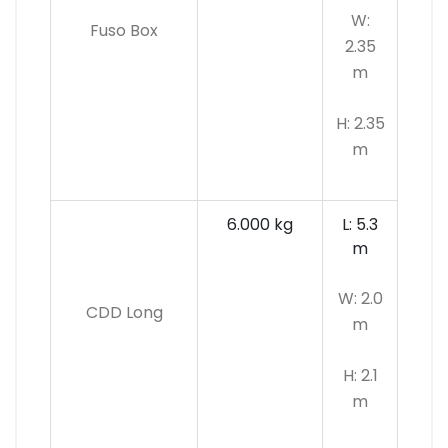
W:
Fuso Box
2.35
m
H: 2.35
m
6.000 kg
L: 5.3
m
W: 2.0
CDD Long
m
H: 2.1
m