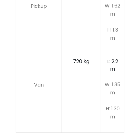
W: 1.62
Pickup
m
H: 1.3
m
720 kg
L: 2.2
m
W: 1.35
Van
m
H: 1.30
m