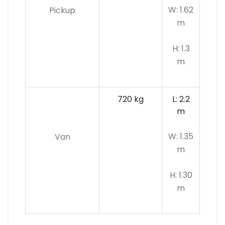
W: 1.62
Pickup
m
H: 1.3
m
720 kg
L: 2.2
m
W: 1.35
Van
m
H: 1.30
m