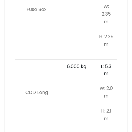
W:
Fuso Box
2.35
m
H: 2.35
m
6.000 kg
L: 5.3
m
W: 2.0
CDD Long
m
H: 2.1
m