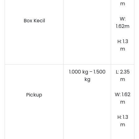
m
W:
Box Kecil
1.62m
H: 1.3
m
1.000 kg – 1.500
L: 2.35
kg
m
W: 1.62
Pickup
m
H: 1.3
m