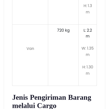
H: 1.3
m
720 kg
L: 2.2
m
W: 1.35
Van
m
H: 1.30
m
Jenis Pengiriman Barang
melalui Cargo