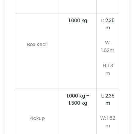
1.000 kg
L: 2.35
m
W:
Box Kecil
1.62m
H: 1.3
m
1.000 kg –
L: 2.35
1.500 kg
m
W: 1.62
Pickup
m