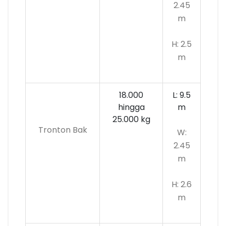
2.45
m
H: 2.5
m
18.000
L: 9.5
hingga
m
25.000 kg
Tronton Bak
W:
2.45
m
H: 2.6
m