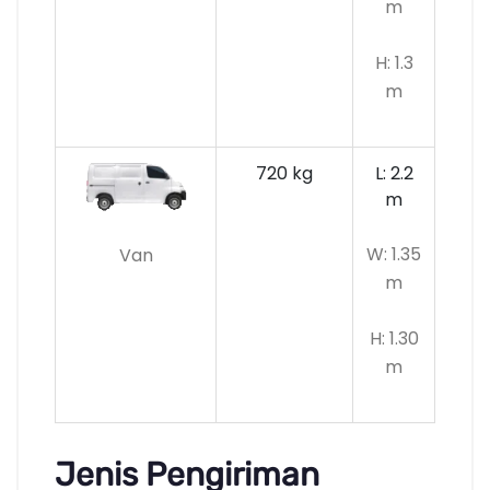
m
H: 1.3
m
720 kg
L: 2.2
m
W: 1.35
Van
m
H: 1.30
m
Jenis Pengiriman