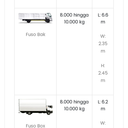
8.000 hingga
L: 6.6
10.000
kg
m
Fuso Bak
W:
2.35
m
H:
2.45
m
8.000 hingga
L: 6.2
10.000 kg
m
W:
Fuso Box