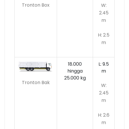
Tronton Box
W:
2.45
m
H: 2.5
m
18.000
L: 9.5
hingga
m
25.000 kg
Tronton Bak
W:
2.45
m
H: 2.6
m