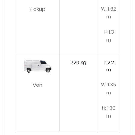
W: 1.62
Pickup
m
H: 1.3
m
720 kg
L: 2.2
m
W: 1.35
Van
m
H: 1.30
m