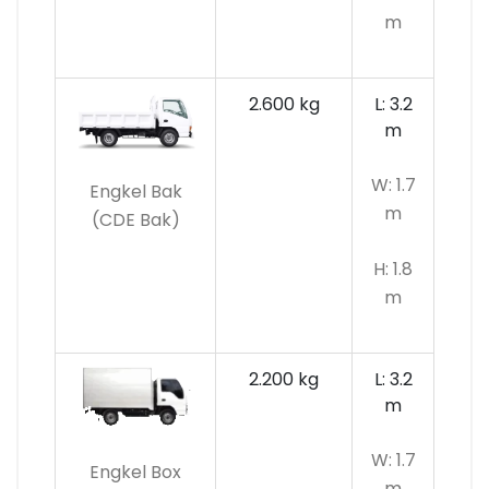
m
2.600 kg
L: 3.2
m
W: 1.7
Engkel Bak
m
(CDE Bak)
H: 1.8
m
2.200 kg
L: 3.2
m
W: 1.7
Engkel Box
m