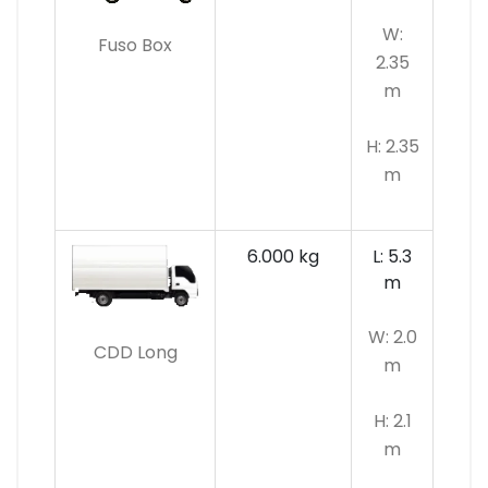
W:
Fuso Box
2.35
m
H: 2.35
m
6.000 kg
L: 5.3
m
W: 2.0
CDD Long
m
H: 2.1
m