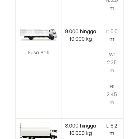
H: 2.6
m
8.000 hingga
L: 6.6
10.000
kg
m
Fuso Bak
W:
2.35
m
H:
2.45
m
8.000 hingga
L: 6.2
10.000 kg
m