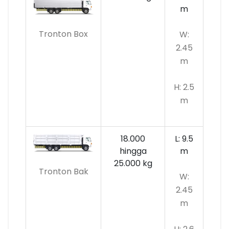
m
Tronton Box
W:
2.45
m
H: 2.5
m
18.000
L: 9.5
hingga
m
25.000 kg
Tronton Bak
W:
2.45
m