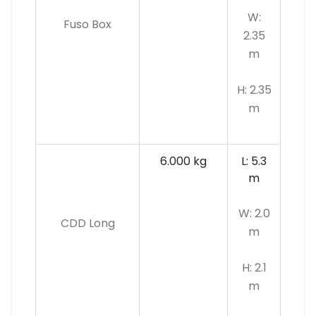
W:
Fuso Box
2.35
m
H: 2.35
m
6.000 kg
L: 5.3
m
W: 2.0
CDD Long
m
H: 2.1
m