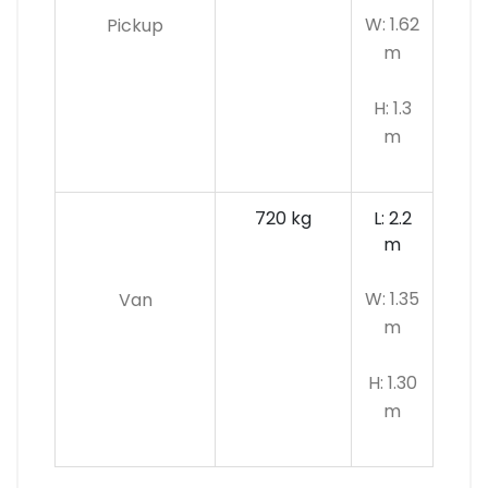
W: 1.62
Pickup
m
H: 1.3
m
720 kg
L: 2.2
m
W: 1.35
Van
m
H: 1.30
m