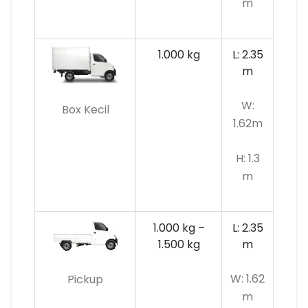
m
1.000 kg
L: 2.35
m
W:
Box Kecil
1.62m
H: 1.3
m
1.000 kg –
L: 2.35
1.500 kg
m
W: 1.62
Pickup
m