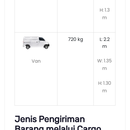
H: 1.3
m
720 kg
L: 2.2
m
W: 1.35
Van
m
H: 1.30
m
Jenis Pengiriman
Barang melalui Cargo