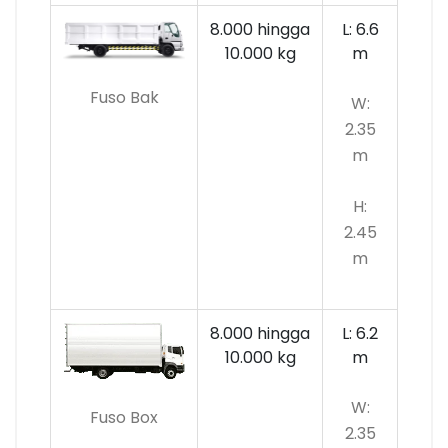
8.000 hingga
L: 6.6
10.000
kg
m
Fuso Bak
W:
2.35
m
H:
2.45
m
8.000 hingga
L: 6.2
10.000 kg
m
W:
Fuso Box
2.35