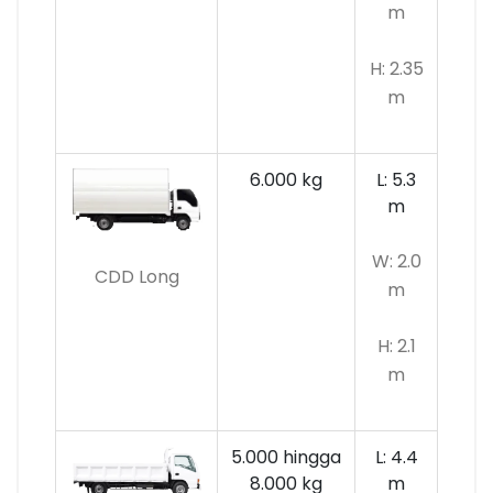
m
H: 2.35
m
6.000 kg
L: 5.3
m
W: 2.0
CDD Long
m
H: 2.1
m
5.000 hingga
L: 4.4
8.000 kg
m