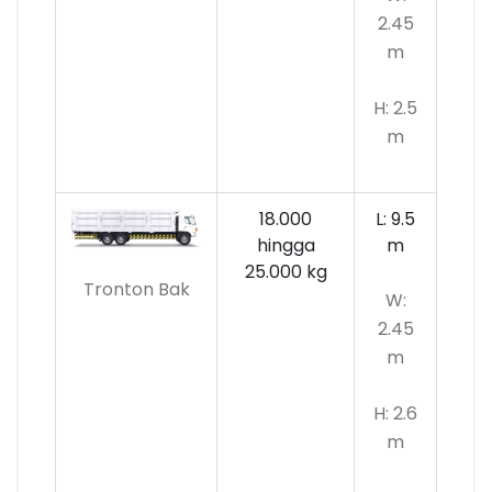
2.45
m
H: 2.5
m
18.000
L: 9.5
hingga
m
25.000 kg
Tronton Bak
W:
2.45
m
H: 2.6
m