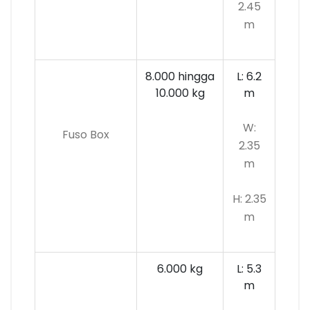
2.45
m
8.000 hingga
L: 6.2
10.000 kg
m
W:
Fuso Box
2.35
m
H: 2.35
m
6.000 kg
L: 5.3
m