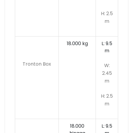
H: 2.5
m
18.000 kg
L: 9.5
m
Tronton Box
W:
2.45
m
H: 2.5
m
18.000
L: 9.5