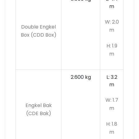
m
W: 2.0
Double Engkel
m
Box (CDD Box)
H: 1.9
m
2.600 kg
L: 3.2
m
W: 1.7
Engkel Bak
m
(CDE Bak)
H: 1.8
m