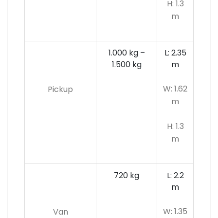
H: 1.3
m
1.000 kg –
L: 2.35
1.500 kg
m
W: 1.62
Pickup
m
H: 1.3
m
720 kg
L: 2.2
m
W: 1.35
Van