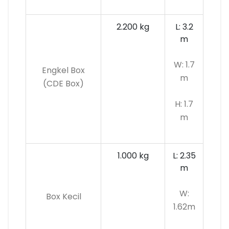
2.200 kg
L: 3.2
m
W: 1.7
Engkel Box
m
(CDE Box)
H: 1.7
m
1.000 kg
L: 2.35
m
W:
Box Kecil
1.62m