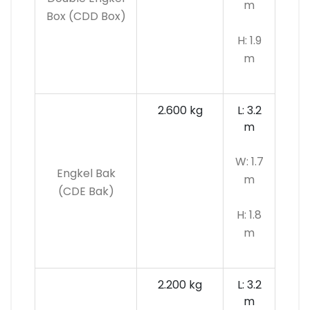
m
Box (CDD Box)
H: 1.9
m
2.600 kg
L: 3.2
m
W: 1.7
Engkel Bak
m
(CDE Bak)
H: 1.8
m
2.200 kg
L: 3.2
m