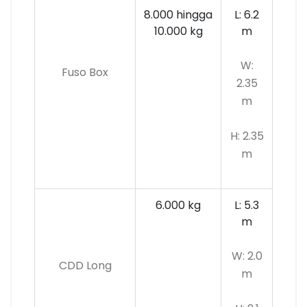
8.000 hingga
L: 6.2
10.000 kg
m
W:
Fuso Box
2.35
m
H: 2.35
m
6.000 kg
L: 5.3
m
W: 2.0
CDD Long
m