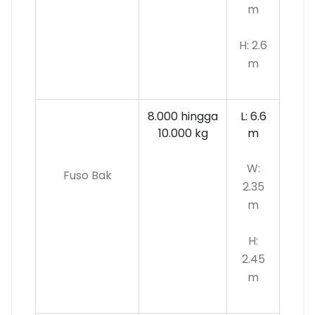
m
H: 2.6
m
8.000 hingga
L: 6.6
10.000
kg
m
W:
Fuso Bak
2.35
m
H:
2.45
m