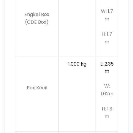
W: 1.7
Engkel Box
m
(CDE Box)
H: 1.7
m
1.000 kg
L: 2.35
m
W:
Box Kecil
1.62m
H: 1.3
m