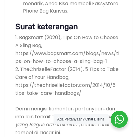
menarik, Anda Bisa membeli Fassystore
Phone Bag Kanvas.
Surat keterangan
1. BagSmart (2020), Tips On How to Choose
A Sling Bag,
https://www.bagsmart.com/blogs/news/ti
ps-on-how-to-choose-a-sling-bag-1
2. TheChriselleFactor (2014), 5 Tips to Take
Care of Your Handbag,
https://thechrisellefactor.com/2014/10/5-
tips-take-care-handbags/
Demi mengisi komentar, pertanyaan, dan
info lain terkait “
10 Rekomendasi Tas Ponsel
Ada Pertanyaan?
Chat Disini!
yang Bagus dan Kekinian
“, silahkan klik
tombol di Dasar ini.