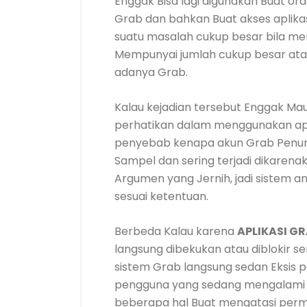
Enggak Bisa lagi digunakan Buat ord
Grab dan bahkan Buat akses aplikasi
suatu masalah cukup besar bila me
Mempunyai jumlah cukup besar at
adanya Grab.
Kalau kejadian tersebut Enggak Mau 
perhatikan dalam menggunakan apli
penyebab kenapa akun Grab Penump
Sampel dan sering terjadi dikarena
Argumen yang Jernih, jadi sistem 
sesuai ketentuan.
Berbeda Kalau karena
APLIKASI G
langsung dibekukan atau diblokir s
sistem Grab langsung sedan Eksis p
pengguna yang sedang mengalami h
beberapa hal Buat mengatasi pe