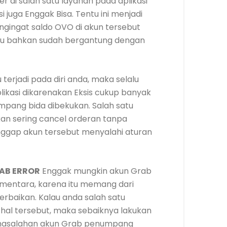
er di salah satu layanan pada aplikasi
 juga Enggak Bisa. Tentu ini menjadi
ngingat saldo OVO di akun tersebut
au bahkan sudah bergantung dengan
terjadi pada diri anda, maka selalu
kasi dikarenakan Eksis cukup banyak
ang bida dibekukan. Salah satu
kan sering cancel orderan tanpa
anggap akun tersebut menyalahi aturan
RAB ERROR
Enggak mungkin akun Grab
ementara, karena itu memang dari
erbaikan. Kalau anda salah satu
al tersebut, maka sebaiknya lakukan
rmasalahan akun Grab penumpang