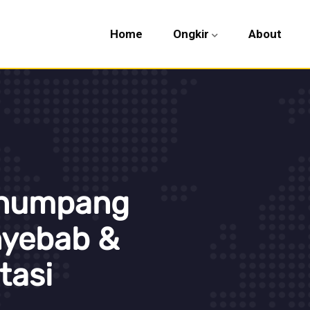
Home
Ongkir
About
enumpang
nyebab &
tasi