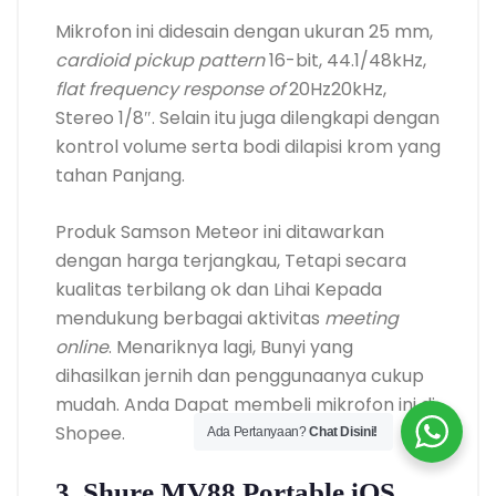
Mikrofon ini didesain dengan ukuran 25 mm,
cardioid pickup
pattern
16-bit, 44.1/48kHz,
flat frequency response
of
20Hz20kHz,
Stereo 1/8″. Selain itu juga dilengkapi dengan
kontrol volume serta bodi dilapisi krom yang
tahan Panjang.
Produk Samson Meteor ini ditawarkan
dengan harga terjangkau, Tetapi secara
kualitas terbilang ok dan Lihai Kepada
mendukung berbagai aktivitas
meeting
online
. Menariknya lagi, Bunyi yang
dihasilkan jernih dan penggunaanya cukup
mudah. Anda Dapat membeli mikrofon ini di
Shopee.
Ada Pertanyaan?
Chat Disini!
3. Shure MV88 Portable iOS