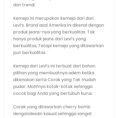
pilihan yang membuatnya adem ketika
dikenakan serta Corak yang Tak mudah
pudar. Motifnya kotak-kotak sehingga
cocok bagi Anda yang bertubuh kurus.
Corak yang ditawarkan cherry bomb
dengandesain kasual sehingga sangat
cocok dikenakan Kepada kegiatan sehari-
hari dan menghadiri acara santai. Anda
Dapat membeli kemeja ini di Blibli.
7. Kemeja Cressida Checked
Shirts K414
Harga : Rp 200.000
Harga terjangkau dan cocok bagi Anda