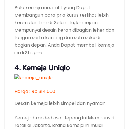
Harga : Rp 314.000
Desain kemeja lebih simpel dan nyaman
Kemeja branded asal Jepang ini Mempunyai
retail di Jakarta. Brand kemeja ini mulai
dikenal sejak tahun 2013, dengan
Kepribadian desainnya yang simpel dan
nyaman.
Kemeja ini terbuat dari bahan broadcloth,
berwarna abu-abu dengan motif polos.
Karena kerah dari kemeja ini beukuran kecil,
maka kemeja ini cocok digunakan Kepada
orang yang berwajah tirus. Anda Dapat
membeli kemeja ini di Bukalapak.