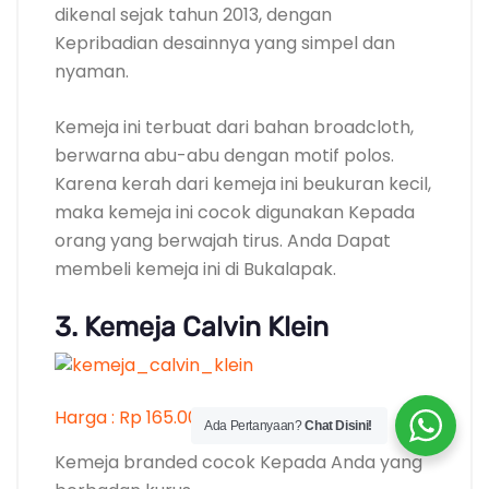
3. Kemeja Calvin Klein
Harga : Rp 165.000
Kemeja branded cocok Kepada Anda yang
berbadan kurus
Calvin Klein merupakan brand produk yang
umumnya menciptakan produk bernuansa
formal. Brand ini mulai dikenal ketika
dikenakan oleh beberapa Seniman
ternama seperti Justin Bieber dan Brookly
Beckham.
Ada Pertanyaan?
Chat Disini!
Seperti kemeja Calvin Klein lainnya, kemeja
ini dibuat dengan model lengan panjang.