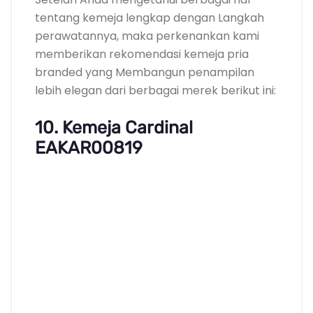
tentang kemeja lengkap dengan Langkah
perawatannya, maka perkenankan kami
memberikan rekomendasi kemeja pria
branded yang Membangun penampilan
lebih elegan dari berbagai merek berikut ini:
10. Kemeja Cardinal
EAKAR00819
Harga : Rp 234.600
Kemeja branded berbahan katun dan
nyaman digunakan
Cardinal termasuk dalam jajaran brand
terkenal yang Mempunyai kualitas bagus