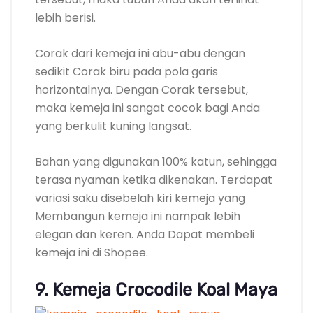
variasi saku disebelah kiri kemeja yang
Membangun kemeja ini nampak lebih
elegan dan keren. Anda Dapat membeli
kemeja ini di Shopee.
9. Kemeja Crocodile Koal Maya
Harga : Rp 464.830
Cocok digunakan Kepada acara formal
Brand Crocodile merupakan brand asal
Hongkong yang sukses Bertanding didunia
fashion. Barang dengan brand ini dijual
dengan harga yang lumayan mahal, Tetapi
kualitas yang ditawarkan pun juga sesuai
dengan harganya.