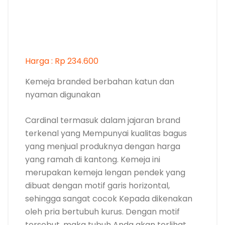
yang menjual produknya dengan harga
yang ramah di kantong. Kemeja ini
merupakan kemeja lengan pendek yang
dibuat dengan motif garis horizontal,
sehingga sangat cocok Kepada dikenakan
oleh pria bertubuh kurus. Dengan motif
tersebut, maka tubuh Anda akan terlihat
lebih berisi.
Corak dari kemeja ini abu-abu dengan
sedikit Corak biru pada pola garis
horizontalnya. Dengan Corak tersebut,
maka kemeja ini sangat cocok bagi Anda
yang berkulit kuning langsat.
Bahan yang digunakan 100% katun, sehingga
terasa nyaman ketika dikenakan. Terdapat