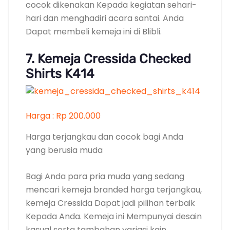
yang berusia muda
Bagi Anda para pria muda yang sedang
mencari kemeja branded harga terjangkau,
kemeja Cressida Dapat jadi pilihan terbaik
Kepada Anda. Kemeja ini Mempunyai desain
kasual serta tambahan variasi kain
chambray pada bahu yang Membangun
pemakainya lebih trendy.
Motifnya kotak-kotak dengan perpaduan
tiga Corak Yakni hitam, putih, dan abu-abu.
Bahan yang digunakan 100% katun sehingga
nyaman ketika dikenakan. Model yang
digunakan slim fit yang Membangun Anda
yang bertubuh slim terlihat lebih keren.