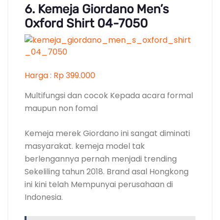
masyarakat. kemeja model tak
berlengannya pernah menjadi trending
Sekeliling tahun 2018. Brand asal Hongkong
ini kini telah Mempunyai perusahaan di
Indonesia.
Baca Juga:
Mau paket SiCepat
diterima kilat? Pilih layanan Reguler
dikirim Sameday
Kemeja ini terbuat dari bahan katun yang
mudah menyerap keringat sehingga Tak
panas ketika dikenakan. Motifnya polos
dengan Corak pink sedikit kemerahan.
Dapat dijadikan pilihan bagi Anda yang
mencari kemeja lengan panjang.