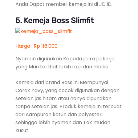
Corak navy, yang cocok digunakan dengan
setelan jas hitam atau hanya digunakan
tanpa setelan jas. Produk kemeja ini terbuat
dari campuran katun dan polyester,
sehingga lebih nyaman dan Tak mudah
kusut.
Pola kemeja ini slimfit yang Dapat
Membangun para pria kurus terlihat lebih
keren dan trendi. Selain itu, kemeja ini
Mempunyai desain kerah dibagian leher dan
tangan serta kancing dan satu saku di
bagian depan. Anda Dapat membeli kemeja
ini di Shopee.
4. Kemeja Uniqlo