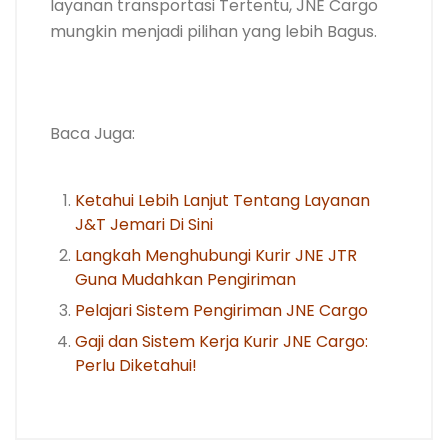
layanan transportasi Tertentu, JNE Cargo
mungkin menjadi pilihan yang lebih Bagus.
Baca Juga:
Ketahui Lebih Lanjut Tentang Layanan
J&T Jemari Di Sini
Langkah Menghubungi Kurir JNE JTR
Guna Mudahkan Pengiriman
Pelajari Sistem Pengiriman JNE Cargo
Gaji dan Sistem Kerja Kurir JNE Cargo:
Perlu Diketahui!