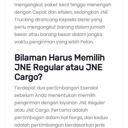
mengangkut paket kecil hingga menengah
dengan Cepat dan efisien, sedangkan JNE
Trucking dirancang Kepada bisnis yang
perlu mengangkut barang dalam jumlah
besar atau barang besar dalam jangka
waktu pengiriman yang lebih Pelan.
Bilaman Harus Memilih
JNE Regular atau JNE
Cargo?
Terdapat dua pertimbangan Esensial
sebelum Anda menentukan memilih
pengiriman dengan layanan JNE Reguler
atau JNE Cargo. Pertama adalah
pertimbagan dalam hal harga, dan kedua
adalah pertimbangan berdasarkan jenis