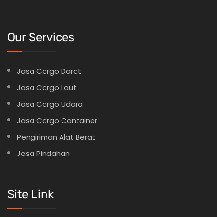
Our Services
Jasa Cargo Darat
Jasa Cargo Laut
Jasa Cargo Udara
Jasa Cargo Container
Pengiriman Alat Berat
Jasa Pindahan
Site Link