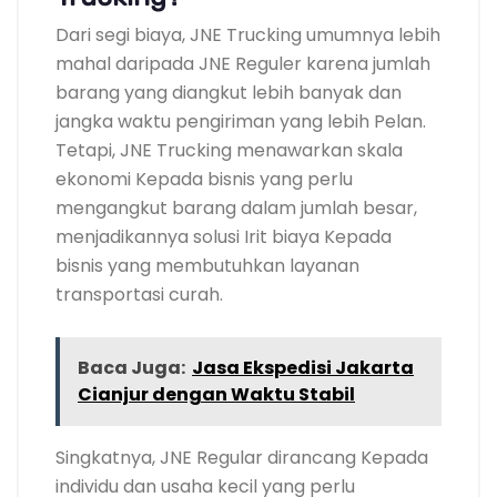
Dari segi biaya, JNE Trucking umumnya lebih
mahal daripada JNE Reguler karena jumlah
barang yang diangkut lebih banyak dan
jangka waktu pengiriman yang lebih Pelan.
Tetapi, JNE Trucking menawarkan skala
ekonomi Kepada bisnis yang perlu
mengangkut barang dalam jumlah besar,
menjadikannya solusi Irit biaya Kepada
bisnis yang membutuhkan layanan
transportasi curah.
Baca Juga:
Jasa Ekspedisi Jakarta
Cianjur dengan Waktu Stabil
Singkatnya, JNE Regular dirancang Kepada
individu dan usaha kecil yang perlu