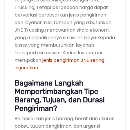
Trucking, Tetapi perbedaan harga dapat
bervariasi berdasarkan jenis pengiriman
dan layanan nilai tambah yang dibutuhkan.
JNE Trucking menawarkan skala ekonomi,
yang menjadikannya solusi Irit biaya Kepada
bisnis yang membutuhkan layanan
transportasi massal.
Kedua layanan ini
merupakan
jenis pengiriman JNE sering
digunakan
.
Bagaimana Langkah
Mempertimbangkan Tipe
Barang, Tujuan, dan Durasi
Pengiriman?
Berdasarkan jenis barang, berat dan ukuran
paket, tujuan pengiriman, dan urgensi