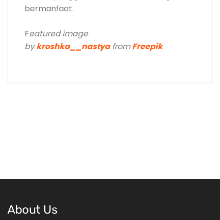
bermanfaat.
F
eatured image
by
kroshka__
nastya
from
Freepik
About Us