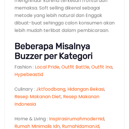
menghindar karena terkesan frontal dan
memaksa. Soft selling dikenal sebagai
metode yang lebih natural dan Enggak
dibuat-buat sehingga calon konsumen akan
lebih mudah terlibat dalam pembicaraan.
Beberapa Misalnya
Buzzer per Kategori
Fashion :
Local Pride
,
Outfit Battle
,
Outfit Ina
,
Hypebeastid
Culinary :
Jktfoodbang
,
Hidangan Bekasi
,
Resep Makanan Diet
,
Resep Makanan
Indonesia
Home & Living :
Inspirasirumahmodernid
,
Rumah Minimalis Idn
,
Rumahidaman.id
,