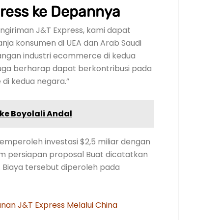
ress ke Depannya
ngiriman J&T Express, kami dapat
ja konsumen di UEA dan Arab Saudi
angan industri ecommerce di kedua
 juga berharap dapat berkontribusi pada
di kedua negara.”
ke Boyolali Andal
emperoleh investasi $2,5 miliar dengan
am persiapan proposal Buat dicatatkan
. Biaya tersebut diperoleh pada
anan J&T Express Melalui China