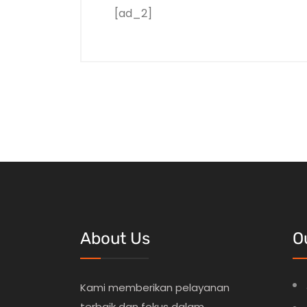
[ad_2]
About Us
O
Kami memberikan pelayanan
terbaik dan fokus dalam