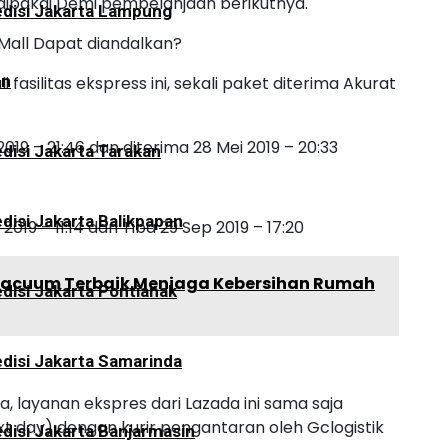
ipakai Demi pembelanjaan berikutnya.
disi Jakarta Lampung
Mall Dapat diandalkan?
an
asilitas ekspress ini, sekali paket diterima Akurat
19 – 21:46 dan diterima 28 Mei 2019 – 20:33
disi Jakarta Tarakan
disi Jakarta Balikpapan
19 – 11:14 dan Tiba 29 Sep 2019 – 17:20
Vacuum Terbaik Menjaga Kebersihan Rumah
disi Jakarta Pontianak
disi Jakarta Samarinda
 layanan ekspres dari Lazada ini sama saja
ext day) dengan kurir pengantaran oleh Gclogistik
disi Jakarta Banjarmasin