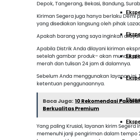
Depok, Tangerang, Bekasi, Bandung, Surab
Ekspe
Kiriman Segera juga hanya berlaku Demi 
yang disediakan langsung oleh pihak Laza
Ekspe
Apakah barang yang saya inginkan dilayan
Apabila Distrik Anda dilayani kiriman eks
setelah gambar produk– akan muncul piih
Ekspe
merah dan tulisan 24 jam di dalamnya.
Sebelum Anda menggunakan layanan ini,
Ekspe
ketentuan penggunaannya.
Ekspe
Baca Juga:
10 Rekomendasi Pakaia
Berkualitas Premium
Ekspe
Yang paling Krusial, layanan kirim Segera 
memenuhi janji pengiriman dalam tempo