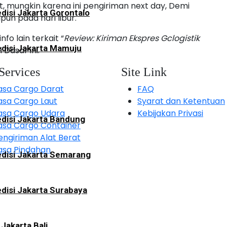
at, mungkin karena ini pengiriman next day, Demi
disi Jakarta Gorontalo
un pada hari libur.
o lain terkait “
Review: Kiriman Ekspres Gclogistik
disi Jakarta Mamuju
i Dasar ini.
Services
Site Link
asa Cargo Darat
FAQ
asa Cargo Laut
Syarat dan Ketentuan
asa Cargo Udara
Kebijakan Privasi
disi Jakarta Bandung
asa Cargo Container
engiriman Alat Berat
asa Pindahan
disi Jakarta Semarang
disi Jakarta Surabaya
 Jakarta Bali