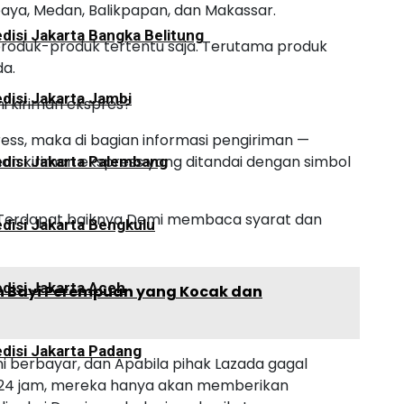
aya, Medan, Balikpapan, dan Makassar.
disi Jakarta Bangka Belitung
produk-produk tertentu saja. Terutama produk
da.
disi Jakarta Jambi
i kiriman ekspres?
press, maka di bagian informasi pengiriman —
an kiriman ekspress yang ditandai dengan simbol
disi Jakarta Palembang
 Terdapat baiknya Demi membaca syarat dan
disi Jakarta Bengkulu
disi Jakarta Aceh
n Bayi Perempuan yang Kocak dan
disi Jakarta Padang
ini berbayar, dan Apabila pihak Lazada gagal
 24 jam, mereka hanya akan memberikan