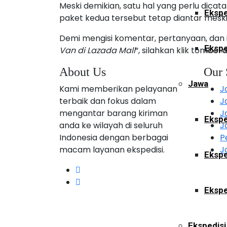
Meski demikian, satu hal yang perlu dicat
Ekspe
paket kedua tersebut tetap diantar meskip
Demi mengisi komentar, pertanyaan, dan inf
Ekspe
Van di Lazada Mall
“, silahkan klik tombol d
About Us
Our 
Jawa
Kami memberikan pelayanan
J
terbaik dan fokus dalam
J
mengantar barang kiriman
J
Ekspe
anda ke wilayah di seluruh
J
Indonesia dengan berbagai
P
macam layanan ekspedisi.
J
Ekspe
Ekspe
Ekspedisi