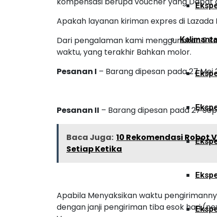
kompensasi berupa voucher yang Dapat d
Ekspe
Apakah layanan kiriman expres di Lazada 
Kalimant
Dari pengalaman kami menggunakan 2 kali f
waktu, yang terakhir Bahkan molor.
Pesanan I
– Barang dipesan pada 27 Mei 20
Ekspe
Ekspe
Pesanan II
– Barang dipesan pada 27 Sep 20
Baca Juga:
10 Rekomendasi Robot 
Ekspe
Setiap Ketika
Ekspe
Apabila Menyaksikan waktu pengirimannya,
dengan janji pengiriman tiba esok hari (n
Ekspe