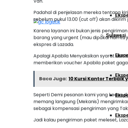
Van.
Padahal di penjelasan mereka tentang ki
Ekspe
sebelum pukul 13.00 (cut off) akan dikirim
Karena layanan ini bukan jenis pengirima
Sulawesi
barang yang urgent (mau dipakai hari it
ekspres di Lazada.
Ekspe
Apalagi Apabila Menyaksikan syarat dan 
memberikan voucher Apabila paket gagal di
Ekspe
Baca Juga:
10 Kursi Kantor Terbai
Seperti Demi pesanan kami yang kedua di 
Ekspe
memang langsung (Mekanis) mengirimkan 
sebagai kompensasi pengiriman yang Tak
Ekspe
Jadi kalau pengiriman paket meleset, La