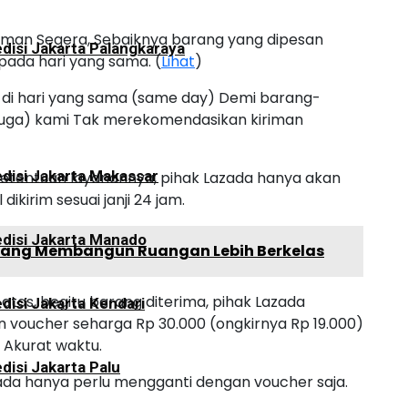
riman Segera, Sebaiknya barang yang dipesan
disi Jakarta Palangkaraya
 pada hari yang sama. (
Lihat
)
n di hari yang sama (same day) Demi barang-
u juga) kami Tak merekomendasikan kiriman
disi Jakarta Makassar
ketentuan layanannya, pihak Lazada hanya akan
kirim sesuai janji 24 jam.
disi Jakarta Manado
k yang Membangun Ruangan Lebih Berkelas
atas, begitu barang diterima, pihak Lazada
disi Jakarta Kendari
voucher seharga Rp 30.000 (ongkirnya Rp 19.000)
 Akurat waktu.
disi Jakarta Palu
zada hanya perlu mengganti dengan voucher saja.