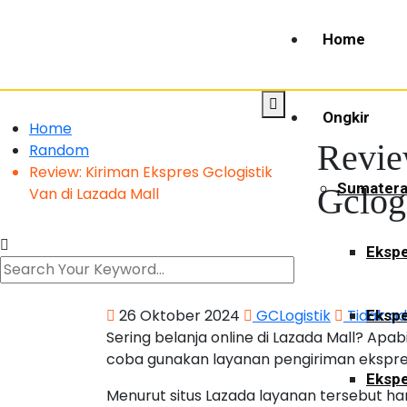
Home
Ongkir
Home
Revie
Random
Review: Kiriman Ekspres Gclogistik
Sumater
Gclog
Van di Lazada Mall
Ekspe
26 Oktober 2024
GCLogistik
Tidak a
Ekspe
Sering belanja online di Lazada Mall? Apa
coba gunakan layanan pengiriman ekspre
Ekspe
Menurut situs Lazada layanan tersebut han