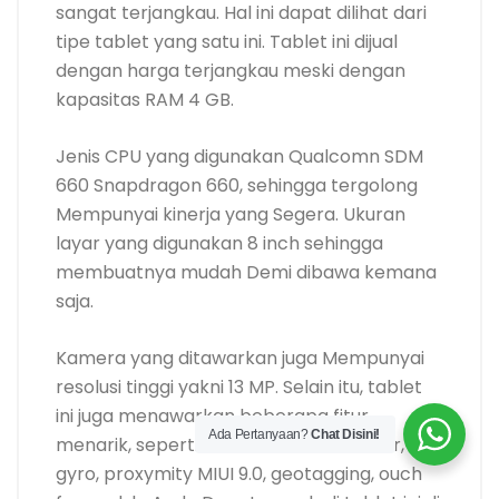
sangat terjangkau. Hal ini dapat dilihat dari
tipe tablet yang satu ini. Tablet ini dijual
dengan harga terjangkau meski dengan
kapasitas RAM 4 GB.
Jenis CPU yang digunakan Qualcomn SDM
660 Snapdragon 660, sehingga tergolong
Mempunyai kinerja yang Segera. Ukuran
layar yang digunakan 8 inch sehingga
membuatnya mudah Demi dibawa kemana
saja.
Kamera yang ditawarkan juga Mempunyai
resolusi tinggi yakni 13 MP. Selain itu, tablet
ini juga menawarkan beberapa fitur
Ada Pertanyaan?
Chat Disini!
menarik, seperti sensor accelerometer,
gyro, proxymity MIUI 9.0, geotagging, ouch