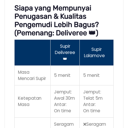
Siapa yang Mempunyai
Penugasan & Kualitas
Pengemudi Lebih Bagus?
(Pemenang: Deliveree 👑)
Supir
Supir
Deliveree
Lalamove
m
👑
Masa
5 menit
5 menit
Mencari Supir
Jemput:
Jemput:
Ketepatan
Awal 30m
Telat 5m
Masa
Antar:
Antar:
On time
On time
Seragam
❌Seragam