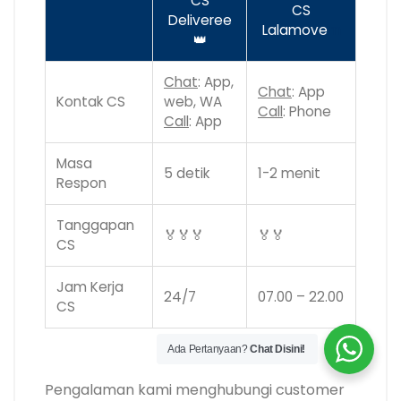
CS
CS
Deliveree
Lalamove
m
👑
Chat
: App,
Chat
: App
Kontak CS
web, WA
Call
: Phone
Call
: App
Masa
5 detik
1-2 menit
Respon
Tanggapan
🏅🏅🏅
🏅🏅
CS
Jam Kerja
24/7
07.00 – 22.00
CS
Ada Pertanyaan?
Chat Disini!
.
Pengalaman kami menghubungi customer