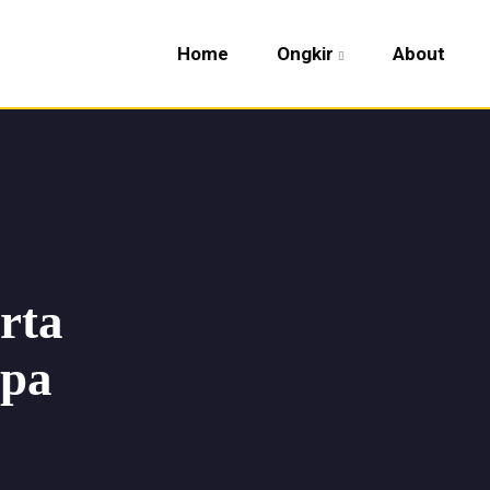
Home
Ongkir
About
rta
npa