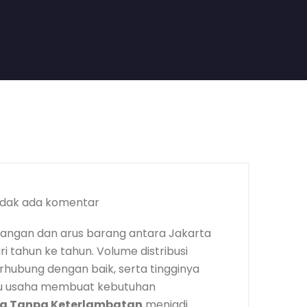
idak ada komentar
dagangan dan arus barang antara Jakarta
i tahun ke tahun. Volume distribusi
terhubung dengan baik, serta tingginya
ku usaha membuat kebutuhan
ya Tanpa Keterlambatan
menjadi