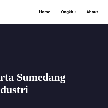
Home
Ongkir
About
arta Sumedang
dustri