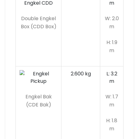
m
Double Engkel
W: 2.0
Box (CDD Box)
m
H: 1.9
m
2.600 kg
L: 3.2
m
Engkel Bak
W: 1.7
(CDE Bak)
m
H: 1.8
m