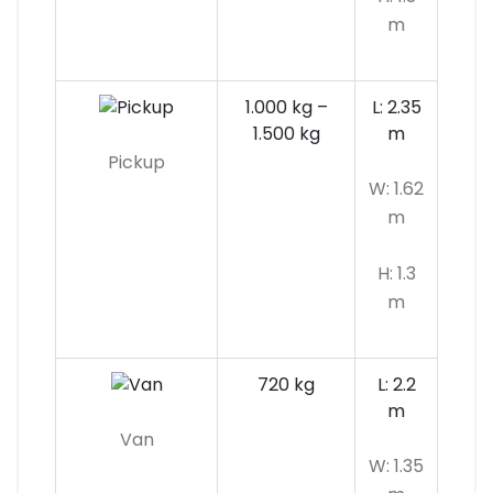
m
1.000 kg –
L: 2.35
1.500 kg
m
Pickup
W: 1.62
m
H: 1.3
m
720 kg
L: 2.2
m
Van
W: 1.35