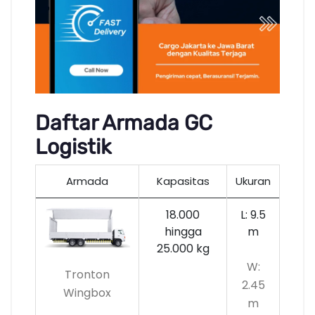
Daftar Armada GC
Logistik
Armada
Kapasitas
Ukuran
18.000
L: 9.5
hingga
m
25.000 kg
W:
Tronton
2.45
Wingbox
m