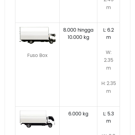
m
8.000 hingga
L: 6.2
10.000 kg
m
W:
Fuso Box
2.35
m
H: 2.35
m
6.000 kg
L: 5.3
m