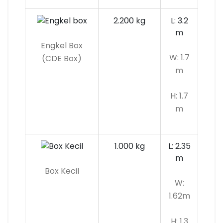
2.200 kg
L: 3.2
m
Engkel Box
W: 1.7
(CDE Box)
m
H: 1.7
m
1.000 kg
L: 2.35
m
Box Kecil
W:
1.62m
H: 1.3