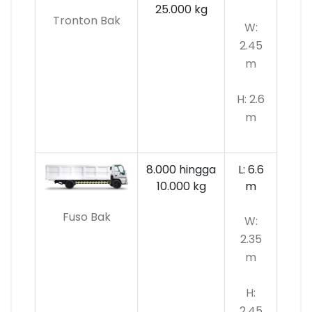
25.000 kg
Tronton Bak
W:
2.45
m
H: 2.6
m
8.000 hingga
L: 6.6
10.000
kg
m
Fuso Bak
W:
2.35
m
H:
2.45