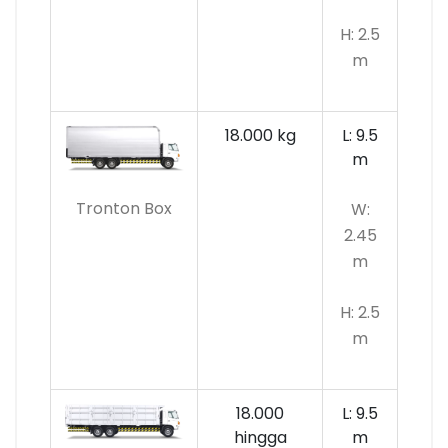
H: 2.5
m
18.000 kg
L: 9.5
m
Tronton Box
W:
2.45
m
H: 2.5
m
18.000
L: 9.5
hingga
m