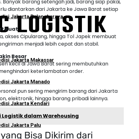
. Banyak barang setengah jadi, barang siap pakai,
lu diantarkan dari Jakarta ke Jawa Barat setiap
disi Jakarta Palangkaraya
at Kuat
awa, akses Cipularang, hingga Tol Japek membuat
engiriman menjadi lebih cepat dan stabil.
kin Besar
disi Jakarta Makassar
dusen kecil di Jawa Barat sering membutuhkan
 menghindari keterlambatan order.
disi Jakarta Manado
ersonal pun sering mengirim barang dari Jakarta
n, elektronik, hingga barang pribadi lainnya.
disi Jakarta Kendari
si Logistik dalam Warehousing
disi Jakarta Palu
ng Bisa Dikirim dari