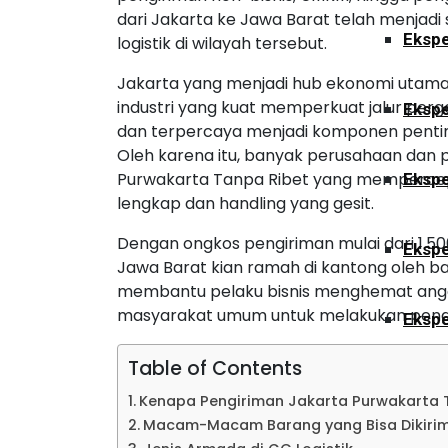
dari Jakarta ke Jawa Barat telah menjadi
Ekspe
logistik di wilayah tersebut.
Jakarta yang menjadi hub ekonomi utama
industri yang kuat memperkuat jalur per
Ekspe
dan terpercaya menjadi komponen penting a
Oleh karena itu, banyak perusahaan dan 
Purwakarta Tanpa Ribet yang mempercepa
Ekspe
lengkap dan handling yang gesit.
Dengan ongkos pengiriman mulai dari 1.50
Ekspe
Jawa Barat kian ramah di kantong oleh ba
membantu pelaku bisnis menghemat anggar
masyarakat umum untuk melakukan peng
Ekspe
Table of Contents
Ekspe
Kenapa Pengiriman Jakarta Purwakarta 
Macam-Macam Barang yang Bisa Dikirim 