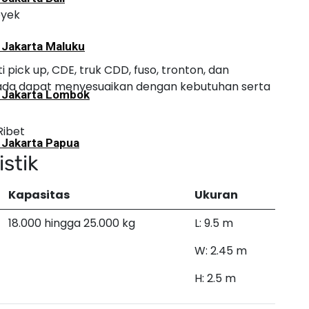
oyek
 Jakarta Maluku
ick up, CDE, truk CDD, fuso, tronton, dan
mada dapat menyesuaikan dengan kebutuhan serta
i Jakarta Lombok
 Jakarta Papua
stik
Kapasitas
Ukuran
18.000 hingga 25.000 kg
L: 9.5 m
W: 2.45 m
H: 2.5 m