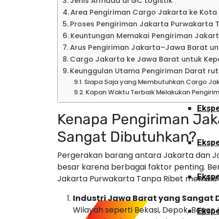
Jenis Armada di GC Logistik
Ekspe
Area Pengiriman Cargo Jakarta ke Kot
Proses Pengiriman Jakarta Purwakarta 
Keuntungan Memakai Pengiriman Jakart
Kalimant
Arus Pengiriman Jakarta–Jawa Barat u
Cargo Jakarta ke Jawa Barat untuk Kepe
Keunggulan Utama Pengiriman Darat ru
Ekspe
Siapa Saja yang Membutuhkan Cargo Jak
Kapan Waktu Terbaik Melakukan Pengiri
Ekspe
Kenapa Pengiriman Jak
Sangat Dibutuhkan?
Ekspe
Pergerakan barang antara Jakarta dan Ja
besar karena berbagai faktor penting. 
Ekspe
Jakarta Purwakarta Tanpa Ribet memiliki 
Industri Jawa Barat yang Sangat 
Wilayah seperti Bekasi, Depok, Bogor
Ekspe