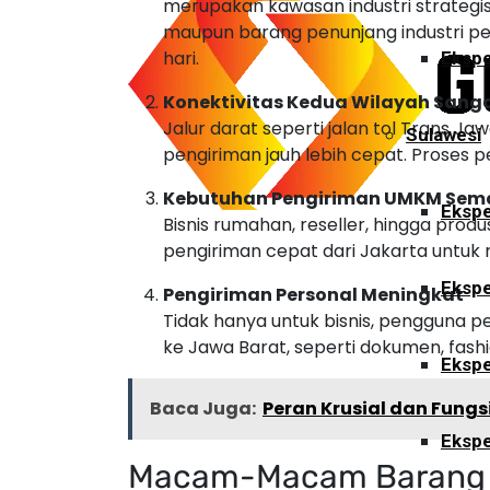
merupakan kawasan industri strategis
maupun barang penunjang industri per
hari.
Ekspe
Konektivitas Kedua Wilayah Sang
Jalur darat seperti jalan tol Trans J
Sulawesi
pengiriman jauh lebih cepat. Proses p
Kebutuhan Pengiriman UMKM Sema
Ekspe
Bisnis rumahan, reseller, hingga pro
pengiriman cepat dari Jakarta untuk
Ekspe
Pengiriman Personal Meningkat
Tidak hanya untuk bisnis, pengguna p
ke Jawa Barat, seperti dokumen, fashio
Ekspe
Baca Juga:
Peran Krusial dan Fung
Ekspe
Macam-Macam Barang ya