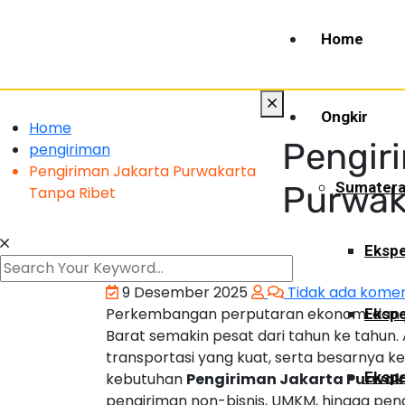
Home
Ongkir
Home
Pengir
pengiriman
Pengiriman Jakarta Purwakarta
Sumater
Purwak
Tanpa Ribet
Ekspe
9 Desember 2025
Tidak ada kome
Perkembangan perputaran ekonomi dan pe
Ekspe
Barat semakin pesat dari tahun ke tahun. 
transportasi yang kuat, serta besarnya 
Ekspe
kebutuhan
Pengiriman Jakarta Purwak
pengiriman non-bisnis, UMKM, hingga pen