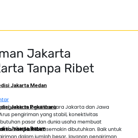
iman Jakarta
a
arta Tanpa Ribet
disi Jakarta Medan
ntar
rgerakan logistik antara Jakarta dan Jawa
disi Jakarta Pekanbaru
Arus pengiriman yang stabil, konektivitas
kebutuhan pasar dan dunia usaha membuat
disi Jakarta Batam
arta Tanpa Ribet
semakin dibutuhkan. Baik untuk
giriman dalam jumlah besar, layanan pengiriman