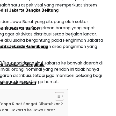
 salah satu aspek vital yang memperkuat sistem
disi Jakarta Bangka Belitung
 dan Jawa Barat yang ditopang oleh sektor
gerakan barang. Pengiriman barang yang cepat
disi Jakarta Jambi
gar aktivitas distribusi tetap berjalan lancar.
pelaku usaha bergantung pada Pengiriman Jakarta
t alur distribusi dengan area pengiriman yang
disi Jakarta Palembang
0/kg, pengiriman dari Jakarta ke banyak daerah di
disi Jakarta Bengkulu
nyak orang. Nominal yang rendah ini tidak hanya
an distribusi, tetapi juga memberi peluang bagi
iriman dengan harga hemat.
disi Jakarta Aceh
disi Jakarta Padang
Tanpa Ribet Sangat Dibutuhkan?
dari Jakarta ke Jawa Barat