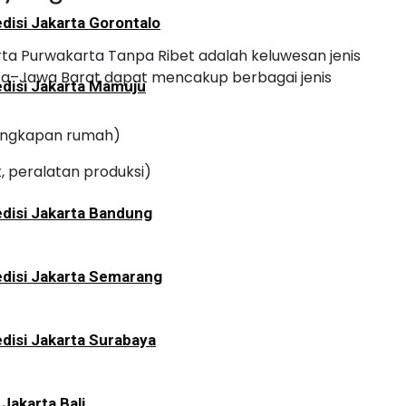
disi Jakarta Gorontalo
karta Purwakarta Tanpa Ribet adalah keluwesan jenis
arta–Jawa Barat dapat mencakup berbagai jenis
disi Jakarta Mamuju
rlengkapan rumah)
, peralatan produksi)
disi Jakarta Bandung
disi Jakarta Semarang
disi Jakarta Surabaya
 Jakarta Bali