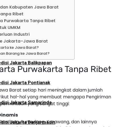
disi Jakarta Lampung
a dan Kabupaten Jawa Barat
Tanpa Ribet
a Purwakarta Tanpa Ribet
an
ntuk UMKM
rluan Industri
te Jakarta–Jawa Barat
disi Jakarta Tarakan
arta ke Jawa Barat?
man Barang ke Jawa Barat?
disi Jakarta Balikpapan
arta Purwakarta Tanpa Ribet
disi Jakarta Pontianak
wa Barat setiap hari meningkat dalam jumlah
Berikut hal-hal yang membuat mengapa Pengiriman
disi Jakarta Samarinda
permintaan yang sangat tinggi:
Dinamis
, Bandung, Sumedang, Karawang, dan lainnya
disi Jakarta Banjarmasin