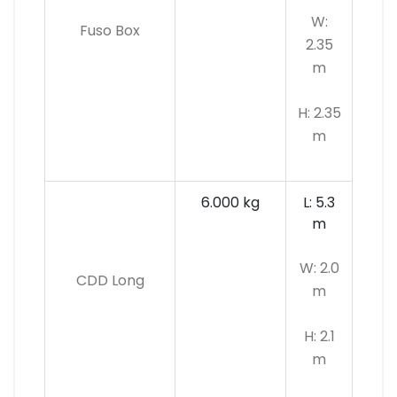
W:
Fuso Box
2.35
m
H: 2.35
m
6.000 kg
L: 5.3
m
W: 2.0
CDD Long
m
H: 2.1
m