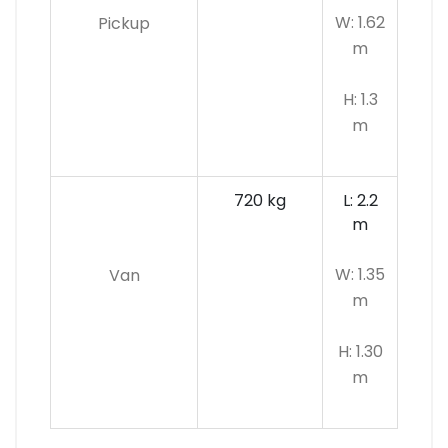
W: 1.62
Pickup
m
H: 1.3
m
720 kg
L: 2.2
m
W: 1.35
Van
m
H: 1.30
m