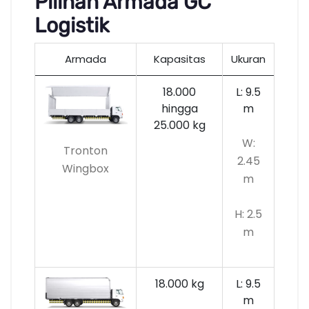
Pilihan Armada GC
Logistik
Armada
Kapasitas
Ukuran
18.000
L: 9.5
hingga
m
25.000 kg
W:
Tronton
2.45
Wingbox
m
H: 2.5
m
18.000 kg
L: 9.5
m