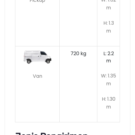
Pickup
m
H: 1.3
m
720 kg
L: 2.2
m
W: 1.35
Van
m
H: 1.30
m