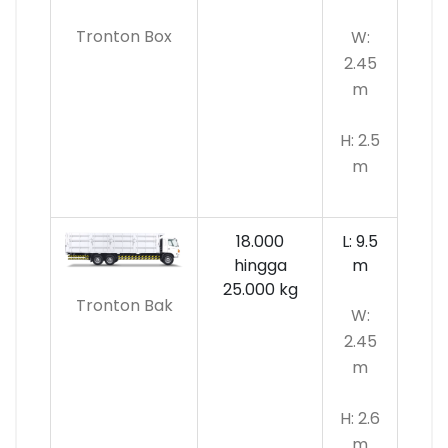
Tronton Box
W:
2.45
m
H: 2.5
m
18.000
L: 9.5
hingga
m
25.000 kg
Tronton Bak
W:
2.45
m
H: 2.6
m