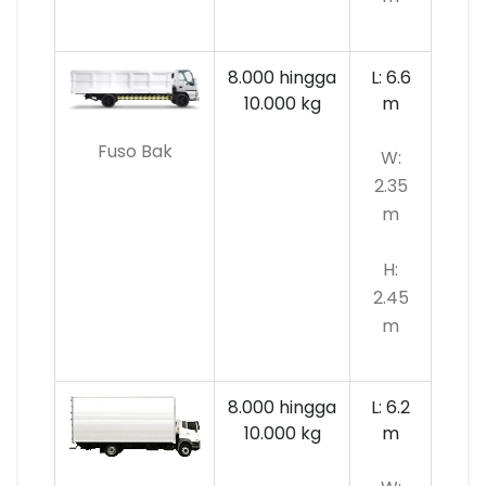
8.000 hingga
L: 6.6
10.000
kg
m
Fuso Bak
W:
2.35
m
H:
2.45
m
8.000 hingga
L: 6.2
10.000 kg
m