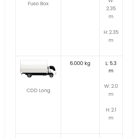
W:
Fuso Box
2.35
m
H: 2.35
m
6.000 kg
L: 5.3
m
W: 2.0
CDD Long
m
H: 2.1
m