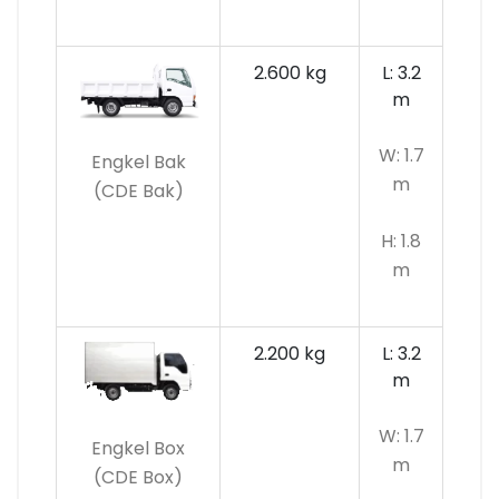
2.600 kg
L: 3.2
m
W: 1.7
Engkel Bak
m
(CDE Bak)
H: 1.8
m
2.200 kg
L: 3.2
m
W: 1.7
Engkel Box
m
(CDE Box)