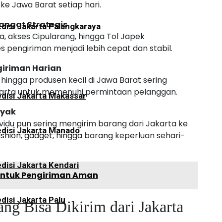
 ke Jawa Barat setiap hari.
angat Strategis
disi Jakarta Palangkaraya
wa, akses Cipularang, hingga Tol Japek
s pengiriman menjadi lebih cepat dan stabil.
iriman Harian
hingga produsen kecil di Jawa Barat sering
karta untuk memenuhi permintaan pelanggan.
disi Jakarta Makassar
nyak
dividu pun sering mengirim barang dari Jakarta ke
disi Jakarta Manado
ashion, gadget, hingga barang keperluan sehari-
disi Jakarta Kendari
untuk Pengiriman Aman
disi Jakarta Palu
 Bisa Dikirim dari Jakarta