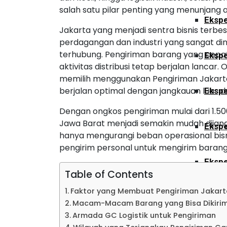
salah satu pilar penting yang menunjang alu
Ekspe
Jakarta yang menjadi sentra bisnis terbes
perdagangan dan industri yang sangat di
terhubung. Pengiriman barang yang cepat
Ekspe
aktivitas distribusi tetap berjalan lancar.
memilih menggunakan Pengiriman Jakarta 
berjalan optimal dengan jangkauan luas 
Ekspe
Dengan ongkos pengiriman mulai dari 1.500
Jawa Barat menjadi semakin mudah dijangk
Ekspe
hanya mengurangi beban operasional bisn
pengirim personal untuk mengirim barang
Ekspe
Table of Contents
Faktor yang Membuat Pengiriman Jakarta
Ekspe
Macam-Macam Barang yang Bisa Dikirim 
Armada GC Logistik untuk Pengiriman