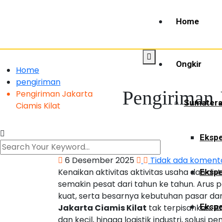
Home
Ongkir
Home
pengiriman
Pengiriman 
Pengiriman Jakarta
Sumater
Ciamis Kilat
Ekspe
6 Desember 2025
Tidak ada koment
Kenaikan aktivitas aktivitas usaha dan di
Ekspe
semakin pesat dari tahun ke tahun. Arus p
kuat, serta besarnya kebutuhan pasar d
Ekspe
Jakarta Ciamis Kilat
tak terpisahkan. Ba
dan kecil, hingga logistik industri, solusi