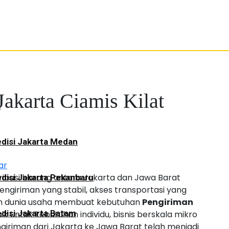
Jakarta Ciamis Kilat
a
disi Jakarta Medan
ar
stribusi barang antara Jakarta dan Jawa Barat
disi Jakarta Pekanbaru
engiriman yang stabil, akses transportasi yang
an dunia usaha membuat kebutuhan
Pengiriman
disi Jakarta Batam
ik untuk kebutuhan individu, bisnis berskala mikro
 pengiriman dari Jakarta ke Jawa Barat telah menjadi