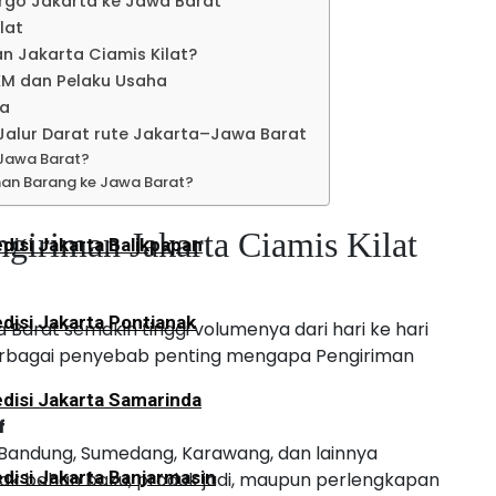
rgo Jakarta ke Jawa Barat
disi Jakarta Lampung
lat
 Jakarta Ciamis Kilat?
KM dan Pelaku Usaha
an
ta
alur Darat rute Jakarta–Jawa Barat
Jawa Barat?
disi Jakarta Tarakan
man Barang ke Jawa Barat?
giriman Jakarta Ciamis Kilat
disi Jakarta Balikpapan
disi Jakarta Pontianak
 Barat semakin tinggi volumenya dari hari ke hari
berbagai penyebab penting mengapa Pengiriman
disi Jakarta Samarinda
f
, Bandung, Sumedang, Karawang, dan lainnya
disi Jakarta Banjarmasin
yak bahan baku, produk jadi, maupun perlengkapan