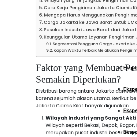
Wilayah yang Terjangkau Pengiriman Ca
Ekspe
Cara Kerja Pengiriman Jakarta Ciamis Ki
Mengapa Harus Menggunakan Pengiriman
Cargo Jakarta ke Jawa Barat untuk UM
Kalimant
Pasokan Industri Jawa Barat dari Jakar
Keunggulan Utama Layanan Pengiriman J
Segmentasi Pengguna Cargo Jakarta ke 
Ekspe
Kapan Waktu Terbaik Melakukan Pengiri
Faktor yang Membuat Pen
Ekspe
Semakin Diperlukan?
Ekspe
Distribusi barang antara Jakarta dan Jawa
karena sejumlah alasan utama. Berikut 
Jakarta Ciamis Kilat banyak digunakan:
Ekspe
Wilayah Industri yang Sangat Akti
Wilayah seperti Bekasi, Depok, Bogor
Ekspe
merupakan pusat industri besar. Ban