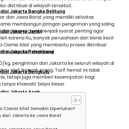
r distribusi di wilayah tersebut.
disi Jakarta Bangka Belitung
ar dan Jawa Barat yang memiliki aktivitas
namis membangun jaringan pengiriman yang saling
 dan terpercaya menjadi syarat penting agar
disi Jakarta Jambi
 Oleh karena itu, banyak perusahaan dan bisnis kecil
Ciamis Kilat yang membantu proses distribusi
dan kecepatan maksimal.
disi Jakarta Palembang
/kg, pengiriman dari Jakarta ke seluruh wilayah di
au oleh banyak orang. Tarif hemat ini tidak
disi Jakarta Bengkulu
is, tetapi juga memberi kesempatan bagi
 tanpa khawatir biaya besar.
disi Jakarta Aceh
 Ciamis Kilat Semakin Diperlukan?
disi Jakarta Padang
dari Jakarta ke Jawa Barat