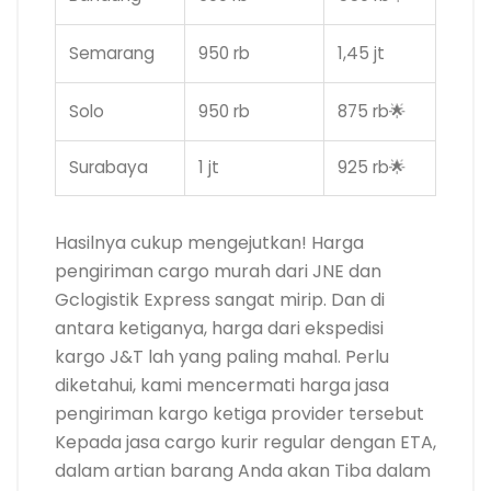
Semarang
950 rb
1,45 jt
Solo
950 rb
875 rb🌟
Surabaya
1 jt
925 rb🌟
Hasilnya cukup mengejutkan! Harga
pengiriman cargo murah dari JNE dan
Gclogistik Express sangat mirip. Dan di
antara ketiganya, harga dari ekspedisi
kargo J&T lah yang paling mahal. Perlu
diketahui, kami mencermati harga jasa
pengiriman kargo ketiga provider tersebut
Kepada jasa cargo kurir regular dengan ETA,
dalam artian barang Anda akan Tiba dalam