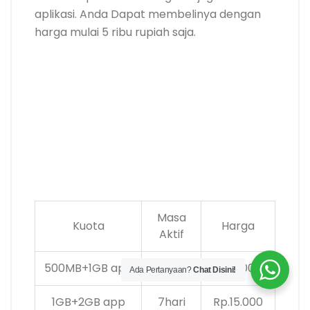
aplikasi. Anda Dapat membelinya dengan
harga mulai 5 ribu rupiah saja.
Masa
Kuota
Harga
Aktif
500MB+1GB app
2hari
Rp.5.000
Ada Pertanyaan?
Chat Disini!
1GB+2GB app
7hari
Rp.15.000