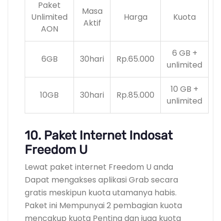
Paket
Masa
Unlimited
Harga
Kuota
Aktif
AON
6 GB +
6GB
30hari
Rp.65.000
unlimited
10 GB +
10GB
30hari
Rp.85.000
unlimited
10. Paket Internet Indosat
Freedom U
Lewat paket internet Freedom U anda
Dapat mengakses aplikasi Grab secara
gratis meskipun kuota utamanya habis.
Paket ini Mempunyai 2 pembagian kuota
mencakup kuota Penting dan juga kuota